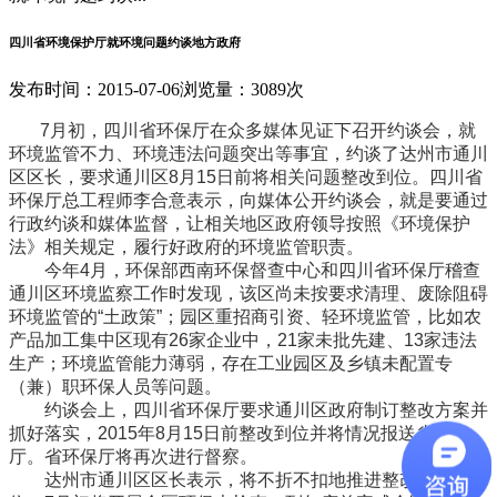
四川省环境保护厅就环境问题约谈地方政府
发布时间：2015-07-06
浏览量：3089次
7月初，四川省环保厅在众多媒体见证下召开约谈会，就
环境监管不力、环境违法问题突出等事宜，约谈了达州市通川
区区长，要求通川区8月15日前将相关问题整改到位。四川省
环保厅总工程师李合意表示，向媒体公开约谈会，就是要通过
行政约谈和媒体监督，让相关地区政府领导按照《环境保护
法》相关规定，履行好政府的环境监管职责。
今年4月，环保部西南环保督查中心和四川省环保厅稽查
通川区环境监察工作时发现，该区尚未按要求清理、废除阻碍
环境监管的“土政策”；园区重招商引资、轻环境监管，比如农
产品加工集中区现有26家企业中，21家未批先建、13家违法
生产；环境监管能力薄弱，存在工业园区及乡镇未配置专
（兼）职环保人员等问题。
约谈会上，四川省环保厅要求通川区政府制订整改方案并
抓好落实，2015年8月15日前整改到位并将情况报送省环保
厅。省环保厅将再次进行督察。
达州市通川区区长表示，将不折不扣地推进整改落实到