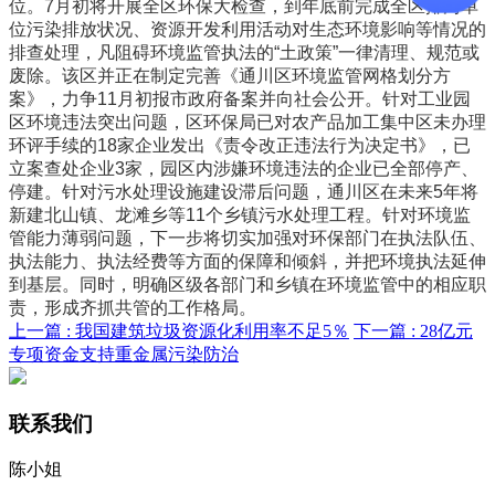
位。7月初将开展全区环保大检查，到年底前完成全区排污单
位污染排放状况、资源开发利用活动对生态环境影响等情况的
排查处理，凡阻碍环境监管执法的“土政策”一律清理、规范或
废除。该区并正在制定完善《通川区环境监管网格划分方
案》，力争11月初报市政府备案并向社会公开。针对工业园
区环境违法突出问题，区环保局已对农产品加工集中区未办理
环评手续的18家企业发出《责令改正违法行为决定书》，已
立案查处企业3家，园区内涉嫌环境违法的企业已全部停产、
停建。针对污水处理设施建设滞后问题，通川区在未来5年将
新建北山镇、龙滩乡等11个乡镇污水处理工程。针对环境监
管能力薄弱问题，下一步将切实加强对环保部门在执法队伍、
执法能力、执法经费等方面的保障和倾斜，并把环境执法延伸
到基层。同时，明确区级各部门和乡镇在环境监管中的相应职
责，形成齐抓共管的工作格局。
上一篇 :
我国建筑垃圾资源化利用率不足5％
下一篇 :
28亿元
专项资金支持重金属污染防治
联系我们
陈小姐