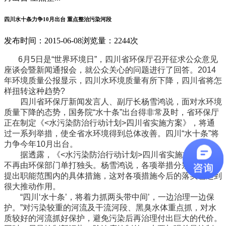
四川水十条力争10月出台 重点整治污染河段
发布时间：2015-06-08
浏览量：2244次
6月5日是“世界环境日”，四川省环保厅召开征求公众意见
座谈会暨新闻通报会，就公众关心的问题进行了回答。2014
年环境质量公报显示，四川水环境质量有所下降，四川省将怎
样扭转这种趋势?
四川省环保厅新闻发言人、副厅长杨雪鸿说，面对水环境
质量下降的态势，国务院“水十条”出台得非常及时，省环保厅
正在制定《<水污染防治行动计划>四川省实施方案》，将通
过一系列举措，使全省水环境得到总体改善。四川“水十条”将
力争今年10月出台。
据透露，《<水污染防治行动计划>四川省实施方案》也
不再由环保部门单打独头。杨雪鸿说，各项举措分别由各部门
提出职能范围内的具体措施，这对各项措施今后的落实也起到
很大推动作用。
“四川‘水十条’，将着力抓两头带中间’，一边治理一边保
护。”对污染较重的河流及干流河段、黑臭水体重点抓，对水
质较好的河流抓好保护，避免污染后再治理付出巨大的代价。