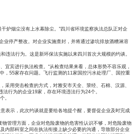
干炉烟尘没有上水幕除尘。”四川省环境监察执法总队正对企
企业停产整改。对企业实施查封，并将通过渗坑排放酒糟淋溶
和违法行为。这是新环保法实施以来四川首次大规模的约谈。
、宜宾进行执法检查。“从检查结果来看，总体形势不容乐观，
中，55家存在问题。飞行监测的11家国控污水处理厂、国控重
，采用突击检查的方式，对雅安市天全、荥经、石棉、汉源、
违法行为的企业19家，存在环境违法行为24个。
5个。
合意表示，此次约谈就是要给各地提个醒，要督促企业及时完成
物管理方面，企业对危险废物的危害性认识不够，对危险废物
间及内部科室之间在执法衔接上缺少必要的沟通，导致部分企业