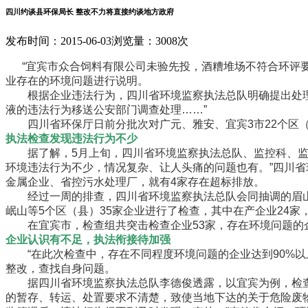
四川约谈县环保局长 整改不力将直接约谈地方政府
发布时间：2015-06-03
浏览量：3008次
“宜宾市众合饲料有限公司未验先投，酒糟堆场不符合环评要
业存在的环境问题进行说明。
根据企业违法行为，四川省环境监察执法总队明确提出处理意
液的违法行为移送公安部门调查处理……”
四川省环保厅日前分批次对广元、雅安、宜宾3市22个区（
执法检查发现违法行为不少
据了解，5月上旬，四川省环境监察执法总队、监控科、监测
环境违法行为不少，情况复杂、让人头痛的问题也有。”四川省
金属企业、省控污水处理厂，就有4家存在超标排放。
经过一周的排查，四川省环境监察执法总队会同抽调的眉山
岷山等5个区（县）35家企业进行了检查，其中在产企业24家
在宜宾市，检查组共突击检查企业53家，存在环境问题的企业
企业认识有不足，执法衔接待加强
“在此次检查中，存在不同程度环境问题的企业达到90%以
整改，查找自身问题。
据四川省环境监察执法总队李德俊透露，以宜宾为例，检查
的暂存、转运、处置要求不清楚，致使当地下达的关于危险废