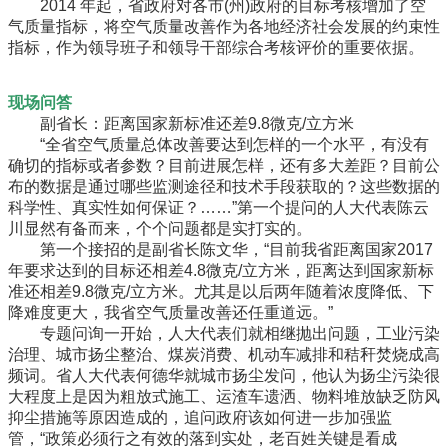
2014 年起，省政府对各市(州)政府的目标考核增加了空
气质量指标，将空气质量改善作为各地经济社会发展的约束性
指标，作为领导班子和领导干部综合考核评价的重要依据。
现场问答
副省长：距离国家新标准还差9.8微克/立方米
“全省空气质量总体改善要达到怎样的一个水平，有没有
确切的指标或者参数？目前进展怎样，还有多大差距？目前公
布的数据是通过哪些监测途径和技术手段获取的？这些数据的
科学性、真实性如何保证？……”第一个提问的人大代表陈云
川显然有备而来，个个问题都是实打实的。
第一个接招的是副省长陈文华，“目前我省距离国家2017
年要求达到的目标还相差4.8微克/立方米，距离达到国家新标
准还相差9.8微克/立方米。尤其是以后两年随着浓度降低、下
降难度更大，我省空气质量改善还任重道远。”
专题问询一开始，人大代表们就相继抛出问题，工业污染
治理、城市扬尘整治、煤炭消费、机动车减排和秸秆焚烧成高
频词。省人大代表何德华就城市扬尘发问，他认为扬尘污染很
大程度上是因为粗放式施工、运渣车遗洒、物料堆放缺乏防风
抑尘措施等原因造成的，追问政府该如何进一步加强监
管，“政策必须行之有效的落到实处，老百姓关键是看成