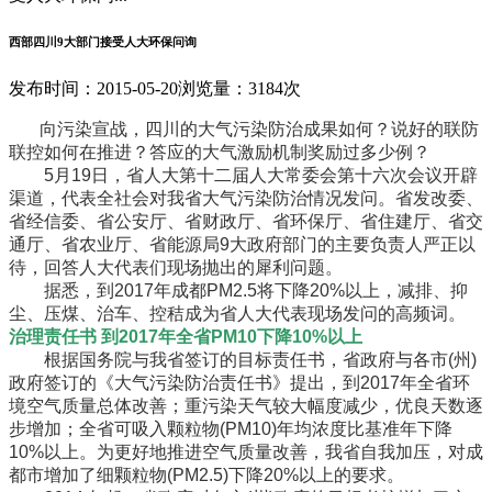
西部四川9大部门接受人大环保问询
发布时间：2015-05-20
浏览量：3184次
向污染宣战，四川的大气污染防治成果如何？说好的联防
联控如何在推进？答应的大气激励机制奖励过多少例？
5月19日，省人大第十二届人大常委会第十六次会议开辟
渠道，代表全社会对我省大气污染防治情况发问。省发改委、
省经信委、省公安厅、省财政厅、省环保厅、省住建厅、省交
通厅、省农业厅、省能源局9大政府部门的主要负责人严正以
待，回答人大代表们现场抛出的犀利问题。
据悉，到2017年成都PM2.5将下降20%以上，减排、抑
尘、压煤、治车、控秸成为省人大代表现场发问的高频词。
治理责任书 到2017年全省PM10下降10%以上
根据国务院与我省签订的目标责任书，省政府与各市(州)
政府签订的《大气污染防治责任书》提出，到2017年全省环
境空气质量总体改善；重污染天气较大幅度减少，优良天数逐
步增加；全省可吸入颗粒物(PM10)年均浓度比基准年下降
10%以上。为更好地推进空气质量改善，我省自我加压，对成
都市增加了细颗粒物(PM2.5)下降20%以上的要求。