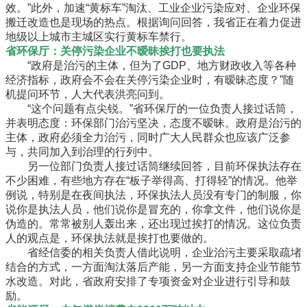
效。”此外，加速“黄标车”淘汰、工业企业污染应对、企业环保
搬迁改造也是现场的热点。根据询问回答，我省正在着力促进
地级以上城市主城区实行黄标车禁行。
省环保厅：关停污染企业不暧昧挨打也要执法
“政府是治污的主体，但为了GDP、地方财政收入等各种
经济指标，政府会不会在关停污染企业时，有暧昧态度？”随
机提问环节，人大代表洪亮问到。
“这个问题有点尖锐。”省环保厅的一位负责人接过话筒，
并表明态度：环保部门治污坚决，态度不暧昧。政府是治污的
主体，政府必须全力治污，同时广大人民群众也应该广泛参
与，共同加入到治理的行列中。
另一位部门负责人接过话筒继续回答，目前环保执法存在
不少困难，有些地方存在“板子举得高、打得轻”的情况。他举
例说，特别是在夜间执法，环保执法人员没有专门的制服，你
说你是执法人员，他们说你是冒充的，你拿文件，他们说你是
伪造的。常常被别人轰出来，还出现过挨打的情况。这位负责
人的观点是，环保执法就是挨打也要做的。
省经信委的相关负责人借此说明，企业治污主要采取疏堵
结合的方式，一方面淘汰落后产能，另一方面支持企业节能节
水改造。对此，省政府安排了专项资金对企业进行引导和鼓
励。