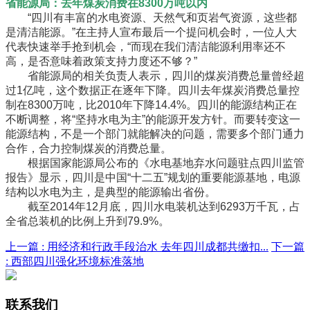
省能源局：去年煤炭消费在8300万吨以内
“四川有丰富的水电资源、天然气和页岩气资源，这些都
是清洁能源。”在主持人宣布最后一个提问机会时，一位人大
代表快速举手抢到机会，“而现在我们清洁能源利用率还不
高，是否意味着政策支持力度还不够？”
省能源局的相关负责人表示，四川的煤炭消费总量曾经超
过1亿吨，这个数据正在逐年下降。四川去年煤炭消费总量控
制在8300万吨，比2010年下降14.4%。四川的能源结构正在
不断调整，将“坚持水电为主”的能源开发方针。而要转变这一
能源结构，不是一个部门就能解决的问题，需要多个部门通力
合作，合力控制煤炭的消费总量。
根据国家能源局公布的《水电基地弃水问题驻点四川监管
报告》显示，四川是中国“十二五”规划的重要能源基地，电源
结构以水电为主，是典型的能源输出省份。
截至2014年12月底，四川水电装机达到6293万千瓦，占
全省总装机的比例上升到79.9%。
上一篇 :
用经济和行政手段治水 去年四川成都共缴扣...
下一篇
:
西部四川强化环境标准落地
联系我们