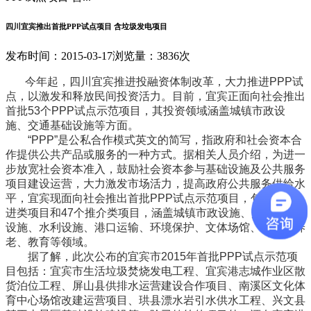
四川宜宾推出首批PPP试点项目 含垃圾发电项目
发布时间：2015-03-17
浏览量：3836次
今年起，四川宜宾推进投融资体制改革，大力推进PPP试
点，以激发和释放民间投资活力。目前，宜宾正面向社会推出
首批53个PPP试点示范项目，其投资领域涵盖城镇市政设
施、交通基础设施等方面。
“PPP”是公私合作模式英文的简写，指政府和社会资本合
作提供公共产品或服务的一种方式。据相关人员介绍，为进一
步放宽社会资本准入，鼓励社会资本参与基础设施及公共服务
项目建设运营，大力激发市场活力，提高政府公共服务供给水
平，宜宾现面向社会推出首批PPP试点示范项目，包括6个推
进类项目和47个推介类项目，涵盖城镇市政设施、交通基础
设施、水利设施、港口运输、环境保护、文体场馆、医疗、养
老、教育等领域。
据了解，此次公布的宜宾市2015年首批PPP试点示范项
目包括：宜宾市生活垃圾焚烧发电工程、宜宾港志城作业区散
货泊位工程、屏山县供排水运营建设合作项目、南溪区文化体
育中心场馆改建运营项目、珙县漂水岩引水供水工程、兴文县