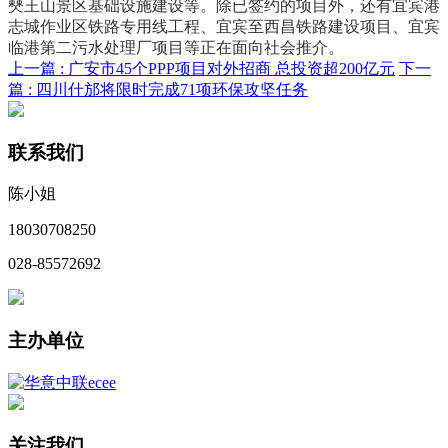
僰王山景区基础设施建设等。除已签约的项目外，还有宜宾港
志城作业区铁路专用线工程、宜宾至西昌铁路建设项目、宜宾
临港第二污水处理厂项目等正在面向社会推介。
上一篇 :
广安市45个PPP项目对外招商 总投资超200亿元
下一
篇 :
四川什邡将限时完成71项环保攻坚任务
联系我们
陈小姐
18030708250
028-85572692
主办单位
关注我们