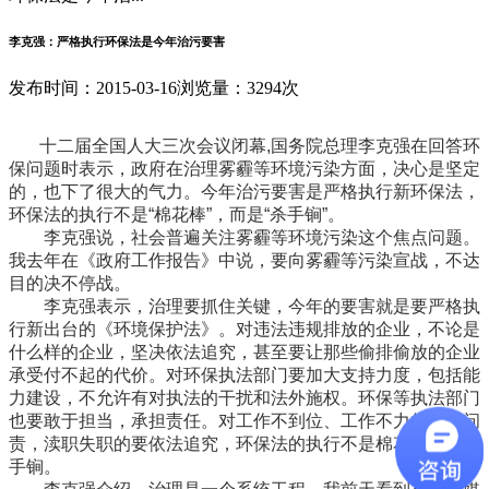
李克强：严格执行环保法是今年治污要害
发布时间：2015-03-16
浏览量：3294次
十二届全国人大三次会议闭幕,国务院总理李克强在回答环
保问题时表示，政府在治理雾霾等环境污染方面，决心是坚定
的，也下了很大的气力。今年治污要害是严格执行新环保法，
环保法的执行不是“棉花棒”，而是“杀手锏”。
李克强说，社会普遍关注雾霾等环境污染这个焦点问题。
我去年在《政府工作报告》中说，要向雾霾等污染宣战，不达
目的决不停战。
李克强表示，治理要抓住关键，今年的要害就是要严格执
行新出台的《环境保护法》。对违法违规排放的企业，不论是
什么样的企业，坚决依法追究，甚至要让那些偷排偷放的企业
承受付不起的代价。对环保执法部门要加大支持力度，包括能
力建设，不允许有对执法的干扰和法外施权。环保等执法部门
也要敢于担当，承担责任。对工作不到位、工作不力的也要问
责，渎职失职的要依法追究，环保法的执行不是棉花棒，是杀
手锏。