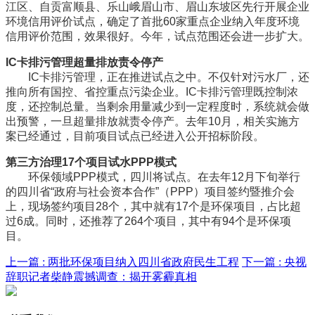
江区、自贡富顺县、乐山峨眉山市、眉山东坡区先行开展企业
环境信用评价试点，确定了首批60家重点企业纳入年度环境
信用评价范围，效果很好。今年，试点范围还会进一步扩大。
IC卡排污管理超量排放责令停产
IC卡排污管理，正在推进试点之中。不仅针对污水厂，还
推向所有国控、省控重点污染企业。IC卡排污管理既控制浓
度，还控制总量。当剩余用量减少到一定程度时，系统就会做
出预警，一旦超量排放就责令停产。去年10月，相关实施方
案已经通过，目前项目试点已经进入公开招标阶段。
第三方治理17个项目试水PPP模式
环保领域PPP模式，四川将试点。在去年12月下旬举行
的四川省“政府与社会资本合作”（PPP）项目签约暨推介会
上，现场签约项目28个，其中就有17个是环保项目，占比超
过6成。同时，还推荐了264个项目，其中有94个是环保项
目。
上一篇 :
两批环保项目纳入四川省政府民生工程
下一篇 :
央视
辞职记者柴静震撼调查：揭开雾霾真相