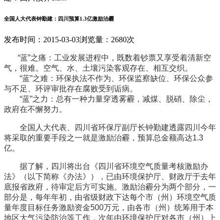
全国人大代表钟勤建：四川预算1.3亿激励治霾
发布时间：2015-03-03
浏览量：2680次
“蓝”之痛：工业发展进程中，既数着钞票又享受着清新空
气，很难。空气、水、土壤污染客观存在、相互交织。
“蓝”之难：环保执法不作为、环保监察缺位、环保公众参
与不足、环评审批存在腐败受到诟病。
“蓝”之力：总有一种力量穿透雾霾，减煤、脱硝、除尘，
政府在不懈努力。
全国人大代表、四川省环保厅副厅长钟勤建透露四川今年
将采取的重要手段之一就是激励治霾，预算总金额高达1.3
亿。
据了解，四川将出台《四川省环境空气质量考核激励办
法》（以下简称《办法》），已由环境保护厅、财政厅于去年
底报省政府，待审定后方可实施。激励治霾分为两个部分，一
部分是，每年年初，由省级财政下达每个市（州）环境空气质
量年度目标任务激励资金500万元，由各市（州）统筹用于本
地区大气污染防治等工作，次年由环境保护厅对各市（州）上