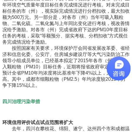
年环境空气质量年度目标任务完成情况进行考核。对未完成目
标任务的市（州），视实际完成情况进行分档扣收，最大扣收
额为500万元。另一部分是，对各市（州）当年可吸入颗粒
物、二氧化硫、二氧化氮与上年同比变化进行考核，视改善情
况给予激励。对各市（州）完成省政府下达的PM10年度目标
任务的考核，采取“等额预分、据实考核、分档扣收”方式视任
务完成情况给予激励。
按照国家有关要求，环境保护厅会同省发展改革委、省经
济和信息化委、公安厅、住房城乡建设厅等大气污染防治工作
领导小组成员单位，已经基本拟定了2015年各市（州）可吸
入颗粒物（PM10）目标任务，近期将报省政府审定后下达。
预计全省PM10年均浓度将比基准年下降4%以上，力争更
高。其中，成都市细颗粒物（PM2.5）年均浓度较2013年力
争下降15%以上。
四川治理污染举措
环境信用评价试点试点范围将扩大
去年，四川在攀枝花、绵阳、遂宁、达州四个市和成都温