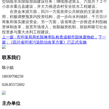
型病险水库除险加固建设任务；继续推进第五、六批共７２个
小农水重点县建设，并大力推进农村安全饮水工程建设。
在资金来源方面，四川一方面发挥公共财政的主渠道作
用，积极调整预算内投资结构，进一步向水利倾斜，千方百计
筹集和落实建设资金。另一方面，该省将进一步推进水利投融
资体制改革，放宽市场准入，创新融资机制，鼓励和吸引社会
投资参与重大水利工程建设。
上一篇 :
市环保局局长陈琳率队检查成都市固体废物处...
下一
篇 :
《四川省环境污染防治改革方案》已正式实施
联系我们
陈小姐
18030708250
028-85572692
主办单位