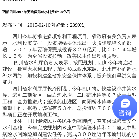
西部四川2015年要确保完成水利投资329亿元
发布时间：2015-02-16
浏览量：2399次
四川今年将推进多项水利工程项目。省政府有关负责人表
示：水利投资安排、投资增幅要体现出中央投资稳增长的部
署，２０１５年要确保完成投资３２９亿元，比２０１４年增
长１５％，为全省投资拉动、改善民生作出积极贡献。
四川省水利厅负责人表示，按照规划，四川今年将启动
建设一批重大水利工程，加快形成西水东调、北水南补的调水
补水网络，加快构建全省水安全保障体系，提升抗御旱洪灾害
能力。
四川省水利厅厅长冷刚说，今年四川将加快建设小井沟水
库、武引二期灌区、白岩滩水库、二郎庙水库等６７处大中型
工程。全力推进武引蓬溪船山灌区、向阳桥水库等大中型工程
前期工作。据悉，该省有５３个、总投资约７００亿元的大中
型项目正在开展前期工作。
此外，四川继续以服务民生为落脚点，夯实保障粮食安全
水利基础。今年完成规划内６座中型病险水库和２１座大中型
病险水闸除险加固建设任务，完成３００座近年来新出现的小