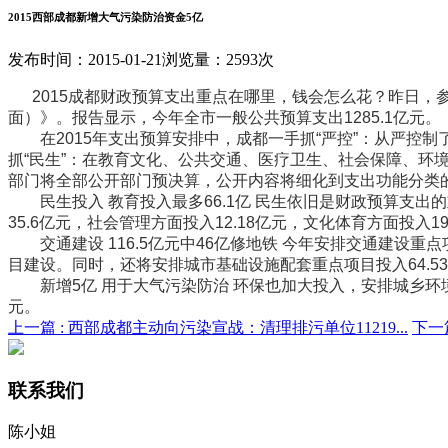
2015西部成都新增大气污染防治资金5亿
发布时间：2015-01-21
浏览量：2593次
2015成都财政预算支出重点在哪里，钱会怎么花？昨日，参
面）》。报告显示，今年全市一般公共预算支出1285.1亿元。
在2015年支出预算安排中，成都一手抓“严控”：从严控制了
抓“民生”：在教育文化、公共交通、医疗卫生、社会保障、环
部门将全部公开部门预决算，公开内容将细化到支出功能分类的
民生投入 教育投入最多66.1亿 民生依旧是财政预算支出的
35.6亿元，社会管理方面投入12.18亿元，文化体育方面投入19
交通建设 116.5亿元中46亿修地铁 今年安排交通建设重点
目建设。同时，还将安排城市基础设施配套重点项目投入64.53
新增5亿 用于大气污染防治 环保也加大投入，安排城乡环境保
元。
上一篇 :
西部成都主动向污染宣战：清理排污单位11219...
下一篇
联系我们
陈小姐