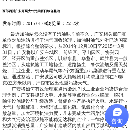
西部四川广安开展大气污染百日综合整治
发布时间：2015-01-08
浏览量：2552次
最近加油站怎么没有了汽油味？前不久，广安相关部门和
单位对加油站进行了油气回收治理，加油时油气外泄已达国家
标准。根据综合整治要求，从2014年12月10日至2015年3月
31日，广安将以广安主城区、前锋区、枣山园区、协兴园
区、经开区为重点整治区，以邻水县、华蓥市、武胜县为一般
整治区，从建筑施工工地扬尘、道路扬尘、餐饮油烟及露天焚
烧、工业企业、机动车尾气等7个方面重点污染源进行重点整
治。通过整治，广安城区可吸入颗粒物月均浓度控制在70微
克/立方米以内，严控市区出现重污染天气。
广安将如何有效治理重点污染源？以工业企业污染综合治
理为例，广安将抓好火电、水泥等重点行业企业脱硫、脱硝、
除尘设施建设与升级改造，督促企业严格执行火电、水泥行业
大气排放新标准，大幅消减二氧化硫、氮氧化合物、烟粉尘排
放总量。加大环境执法力度，凡未完成大气污染治理年度任务
和大气污染治理设施不能稳定达标的企业，一律停产治理。严
控煤炭消费总量，广安城市建成区内禁止然用原煤和其他高污