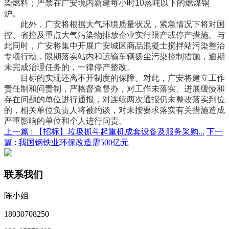
染燃料；严禁在广安境内新建每小时10蒸吨以下的燃煤锅
炉。
此外，广安将根据大气环境质量状况，紧急情况下将对国
控、省控及重点大气污染物排放企业实行限产或停产措施。与
此同时，广安将集中开展广安城区商品混凝土搅拌站污染整治
专项行动，限期落实站内和运输车辆扬尘污染控制措施，逾期
未完成治理任务的，一律停产整改。
目标的实现还离不开制度的保障。对此，广安将建立工作
责任制和问责制，严格督查督办，对工作未落实、进展缓慢和
存在问题的单位进行通报，对连续两次通报仍未整改落实到位
的，相关单位负责人将被约谈，对未按要求落实有关措施造成
严重影响的单位和个人进行问责。
上一篇 :
【招标】垃圾抓斗起重机成套设备及服务采购...
下一
篇 :
我国钢铁业环保改造需500亿元
联系我们
陈小姐
18030708250