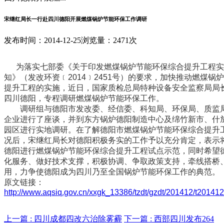
宋继红局长一行赴四川德阳开展燃煤锅炉节能环保工作调研
发布时间：2014-12-25
浏览量：2471次
为落实七部委《关于印发燃煤锅炉节能环保综合提升工程实
知》（发改环资﹝2014﹞2451号）的要求，加快推动燃煤锅
提升工程的实施，近日，国家质检总局特种设备安全监察局局
四川德阳，专程调研燃煤锅炉节能环保工作。
调研组与德阳市发改委、经信委、科知局、环保局、质监
企业进行了座谈，并到东方锅炉德阳制造中心及绵竹新市、什
园区进行实地调研。在了解德阳市燃煤锅炉节能环保综合提升
况后，宋继红局长对德阳积极务实的工作予以充分肯定，表示
德阳进行燃煤锅炉节能环保综合提升工程试点示范，同时希望
化服务、做好技术支撑，积极协调、争取政策支持，牵线搭桥
用，力争使德阳成为四川乃至全国锅炉节能环保工作的典范。
原文链接：
http://www.aqsiq.gov.cn/xxgk_13386/tzdt/gzdt/201412/t2014
上一篇 :
四川成都四改六治除雾霾
下一篇 :
西部四川发布264