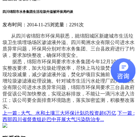
四川绵阳市水务集团生活垃圾外溢被环保局约谈
发布时间：2014-11-25
浏览量：2291次
从四川省绵阳市环保局获悉，就绵阳城区新建城市生活垃
圾卫生填埋场场区渗滤液外溢、四川蜀洲水业有限公司进水水
质异常问题，环保局分别对市水务集团、三台县政府进行了约
谈，要求加快整改，确保环境安全。
据悉，绵阳市环保局要求市水务集团今年12月10日前落
实整改要求，加大垃圾处理效率，尽快上马垃圾焚化炉项目实
现垃圾减量，减少渗滤液外溢，焚化炉项目实施前，要考虑新
增垃圾渗滤液处理设施。针对城市生活污水处理厂四川蜀洲水
业有限公司进水水质异常问题，绵阳市环保局要求三台县政府
督促该公司加快整改，实现达标排放，不能让一滴污水进入涪
江；该公司要全面排查环境隐患，落实加密监测，积极整改落
实。
上一篇 :
大气、水和土壤三大环保计划总投资超6万亿
下一篇 :
西部四川省督查组赴巴中开展大气污染防治专...