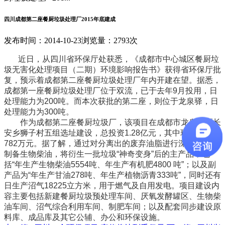
四川成都第二座餐厨垃圾处理厂2015年底建成
发布时间：2014-10-23
浏览量：2793次
近日，从四川省环保厅处获悉，《成都市中心城区餐厨垃
圾无害化处理项目（二期）环境影响报告书》获得省环保厅批
复，预示着成都第二座餐厨垃圾处理厂年内开建在望。据悉，
成都第一座餐厨垃圾处理厂位于双流，已于去年9月投用，日
处理能力为200吨。而本次获批的第二座，则位于龙泉驿，日
处理能力为300吨。
作为成都第二座餐厨垃圾厂，该项目在成都市龙泉驿区长
安乡狮子村五组选址建设，总投资1.28亿元，其中环保投资
782万元。据了解，通过对分离出的废弃油脂进行深度处理和
制备生物柴油，将衍生一批垃圾“神奇变身”后的主产品，包
括“年生产生物柴油5554吨、年生产有机肥4800 吨”；以及副
产品为“年生产甘油278吨、年生产植物沥青333吨”，同时还有
日生产沼气18225立方米，用于燃气及自用发电。项目建设内
容主要包括新建餐厨垃圾预处理车间、厌氧发酵罐区、生物柴
油车间、沼气综合利用车间、制肥车间；以及配套同步建设原
料库、成品库及其它公辅、办公和环保设施。