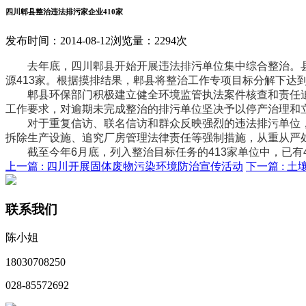
四川郫县整治违法排污家企业410家
发布时间：2014-08-12
浏览量：2294次
去年底，四川郫县开始开展违法排污单位集中综合整治。县
源413家。根据摸排结果，郫县将整治工作专项目标分解下达
郫县环保部门积极建立健全环境监管执法案件核查和责任追究
工作要求，对逾期未完成整治的排污单位坚决予以停产治理和
对于重复信访、联名信访和群众反映强烈的违法排污单位，
拆除生产设施、追究厂房管理法律责任等强制措施，从重从严
截至今年6月底，列入整治目标任务的413家单位中，已有4
上一篇 :
四川开展固体废物污染环境防治宣传活动
下一篇 :
土
联系我们
陈小姐
18030708250
028-85572692