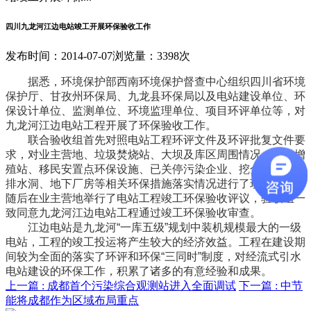
四川九龙河江边电站竣工开展环保验收工作
发布时间：2014-07-07
浏览量：3398次
据悉，环境保护部西南环境保护督查中心组织四川省环境
保护厅、甘孜州环保局、九龙县环保局以及电站建设单位、环
保设计单位、监测单位、环境监理单位、项目环评单位等，对
九龙河江边电站工程开展了环保验收工作。
联合验收组首先对照电站工程环评文件及环评批复文件要
求，对业主营地、垃圾焚烧站、大坝及库区周围情况、鱼类增
殖站、移民安置点环保设施、已关停污染企业、挖金沟渣场及
排水洞、地下厂房等相关环保措施落实情况进行了现场检查。
随后在业主营地举行了电站工程竣工环保验收评议，验收组一
致同意九龙河江边电站工程通过竣工环保验收审查。
江边电站是九龙河“一库五级”规划中装机规模最大的一级
电站，工程的竣工投运将产生较大的经济效益。工程在建设期
间较为全面的落实了环评和环保“三同时”制度，对经流式引水
电站建设的环保工作，积累了诸多的有意经验和成果。
上一篇 :
成都首个污染综合观测站进入全面调试
下一篇 :
中节
能将成都作为区域布局重点