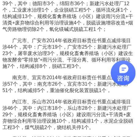
39个，其中：德阳市3个，绵阳市36个；新建污水处理厂12
个，工业废水治理1个，企业脱硝工程5个，循环流化床1个，
结构减排13个，规模化畜禽养殖场（小区）建设雨污分流+干
清粪+废弃物综合利用等治理设施4个，脱硫设施增容改造+烟
气旁路物理切除2个，氧化镁碱式脱硫工程1 个；
广元市、广安市2014年省政府目标责任书重点减排项目
涉44个，其中：广元市19个，广安市25个；新建污水处理厂
23个，屠宰废水治理3个，规模化畜禽养殖场（小区）建设生
物发酵舍“零排放”+雨污分流、干湿分离、循环利用等利用设
施7个，结构减排8个，脱硝工程3个。
南充市、宜宾市2014年省政府目标责任书重点减排项目
涉57个，其中：南充市26个，宜宾市31个；新建污水处理厂
51个，结构减排5个，重油催化裂化装置脱硫1个，
内江市、乐山市2014年省政府目标责任书重点减排项目
涉46个，其中：内江市18个，乐山市28个；新建污水处理厂
29个，规模化畜禽养殖场（小区）建设雨污分流+干清粪+废
弃物综合利用等治理设施10个，结构减排1个，水泥企业脱硝
工程3个，煤气脱硫2个，烧结机关停1个。