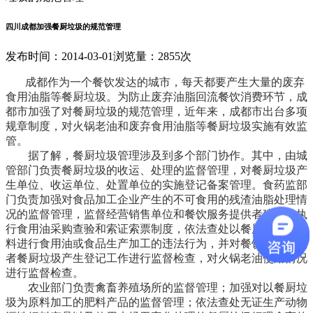
四川成都加强餐厨垃圾的规范管理
发布时间：2014-03-01
浏览量：2855次
成都作为一个餐饮发达的城市，每天都要产生大量的废弃
食用油脂等餐厨垃圾。为防止废弃油脂回流餐饮消费环节，成
都市加强了对餐厨垃圾的规范管理，近年来，成都市出台多项
规章制度，对火锅老油和废弃食用油脂等餐厨垃圾实施有效监
管。
据了解，餐厨垃圾管理涉及到多个部门协作。其中，由城
管部门负责餐厨垃圾的收运、处理的监督管理，对餐厨垃圾产
生单位、收运单位、处置单位的实施登记备案管理。食药监部
门负责加强对食品加工企业产生的不可食用的残渣油脂处理情
况的监督管理，监督经营销售单位和餐饮服务提供者建立并执
行食用油采购查验和索证索票制度，依法查处以餐厨垃圾为原
料进行食用油或食品生产加工的违法行为，并对餐饮服务提供
者餐厨垃圾产生登记工作进行监督检查，对火锅老油使用情况
进行监督检查。
农业部门负责禽畜养殖场所的监督管理；加强对以餐厨垃
圾为原料加工的肥料产品的监督管理；依法查处无证生产动物