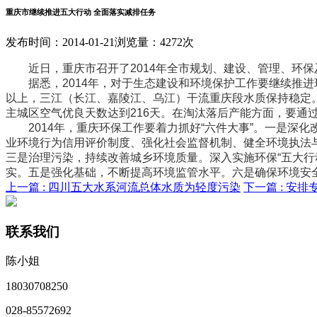
重庆市继续推进五大行动 全面落实减排任务
发布时间：2014-01-21
浏览量：4272次
近日，重庆市召开了2014年全市规划、建设、管理、环保及民
据悉，2014年，对于生态建设和环境保护工作要继续推进环
以上，三江（长江、嘉陵江、乌江）干流重庆段水质保持稳定。
主城区空气优良天数达到216天。在淘汰落后产能方面，要通
2014年，重庆环保工作要着力抓好“六件大事”。一是深
业环境行为信用评价制度、强化社会监督机制、健全环境执法
三是治理污染，持续改善城乡环境质量。深入实施环保“五大
实。五是强化基础，不断提高环境监管水平。六是确保环境安全
上一篇 :
四川五大水系河流总体水质为轻度污染
下一篇 :
安排
联系我们
陈小姐
18030708250
028-85572692