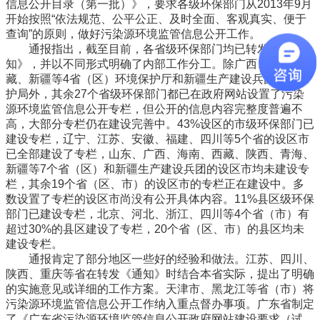
信息公开目录（第一批）》，要求各级环保部门从2013年9月
开始按照“依法规范、公平公正、及时全面、客观真实、便于
查询”的原则，做好污染源环境监管信息公开工作。
通报指出，截至目前，各省级环保部门均已转发《通
知》，并以不同形式明确了内部工作分工。除广西、海南、西
藏、新疆等4省（区）环境保护厅和新疆生产建设兵团环境保
护局外，其余27个省级环保部门都已在政府网站设置了污染
源环境监管信息公开专栏，但公开的信息内容完整度普遍不
高，大部分专栏仍在建设完善中。43%设区的市级环保部门已
建设专栏，辽宁、江苏、安徽、福建、四川等5个省的设区市
已全部建设了专栏，山东、广西、海南、西藏、陕西、青海、
新疆等7个省（区）和新疆生产建设兵团的设区市均未建设专
栏，其余19个省（区、市）的设区市的专栏正在建设中。多
数设置了专栏的设区市尚没有公开具体内容。11%县区级环保
部门已建设专栏，北京、河北、浙江、四川等4个省（市）有
超过30%的县区建设了专栏，20个省（区、市）的县区均未
建设专栏。
通报肯定了部分地区一些好的经验和做法。江苏、四川、
陕西、重庆等省在转发《通知》时结合本省实际，提出了明确
的实施意见或详细的工作方案。天津市、黑龙江等省（市）将
污染源环境监管信息公开工作纳入重点督办事项。广东省制定
了《广东省污染源环境监管信息公开政府网站建设要求（试