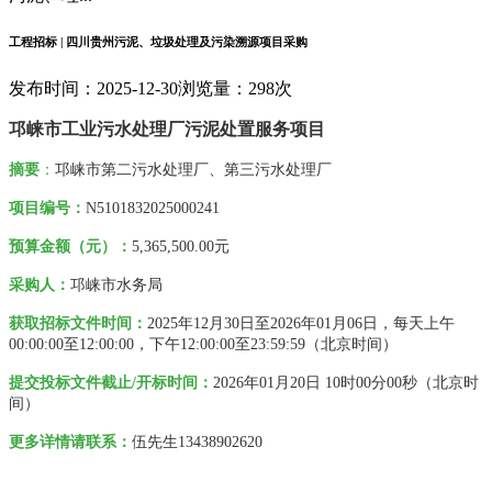
工程招标 | 四川贵州污泥、垃圾处理及污染溯源项目采购
发布时间：2025-12-30
浏览量：298次
邛崃市工业污水处理厂污泥处置服务项目
摘要
：
邛崃市第二污水处理厂、第三污水处理厂
项目编号：
N5101832025000241
预算金额（元）：
5,365,500.00元
采购人
：
邛崃市水务局
获取招标文件时间：
2025年12月30日
至
2026年01月06日
，每天上午
00:00:00
至
12:00:00
，下午
12:00:00
至
23:59:59
（北京时间）
提交投标文件截止/开标时间：
2026年01月20日 10时00分00秒
（北京时
间）
更多详情请联系
：
伍先生
13438902620