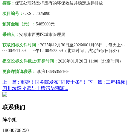
摘要：
保证处理站发挥应有的环保效益并稳定达标排放
项目编号：
GZSL-2025090.
预算金额（元）：
5485000
元
采购人
：
安顺市西秀区城市管理局
获取招标文件时间：
2025年12月30日
至
2026年01月08日
，每天上午
00:00至11:59
，下午
12:00至23:59
（北京时间，法定节假日除外）
提交投标文件截止/开标时间：
2026年01月20日 11:00
（北京时间）
更多详情请联系
：
李浪
18685355169
上一篇 :
重磅！国务院发布"固废十条"！
下一篇 :
工程招标 |
四川垃圾收运与土壤污染溯源...
联系我们
陈小姐
18030708250