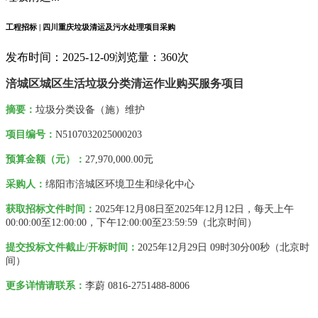
工程招标 | 四川重庆垃圾清运及污水处理项目采购
发布时间：2025-12-09
浏览量：360次
涪城区城区生活垃圾分类清运作业购买服务项目
摘要
：
垃圾分类设备（施）维护
项目编号：
N5107032025000203
预算金额（元）：
27,970,000.00元
采购人
：
绵阳市涪城区环境卫生和绿化中心
获取招标文件时间：
2025年12月08日
至
2025年12月12日
，每天上午
00:00:00
至
12:00:00
，下午
12:00:00
至
23:59:59
（北京时间）
提交投标文件截止/开标时间：
2025年12月29日 09时30分00秒
（北京时
间）
更多详情请联系
：
李蔚
0816-2751488-8006