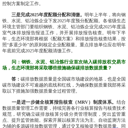
控制方案制定工作。
三是完成2025年度配额分配和清缴。
明年上半年，将向钢
铁、水泥、铝冶炼企业下发2025年度预分配配额。各省级生态
环境主管部门要组织钢铁、水泥、铝冶炼企业完成2025年度温
室气体排放报告报送工作，并开展排放报告核查。明年下半
年，生态环境部将根据《配额方案》和排放报告核查结果，按
照“多退少补”的原则核定企业配额量。重点排放单位应在明年
年底前完成2025年度配额清缴工作。
问：钢铁、水泥、铝冶炼行业首次纳入碳排放权交易市
场，生态环境部将采取哪些措施确保碳排放数据质量？
答：
碳排放数据质量是全国碳市场建设的地基，也是全国
碳市场建设不可逾越的底线和红线，为确保数据质量我部将采
取以下措施加强数据质量全过程管理。
一是进一步健全核算报告核查（MRV）制度体系。
结合
数据质量管理工作需要，持续完善各行业核算报告与核查技术
规范，研究确立碳排放核算分级分类管理制度，突出监管重
点、提升监管效能。探索开展以核算方法为主、自动监测方法
为辅的多源碳排放数据管理，通过交叉核验提升数据质量。同