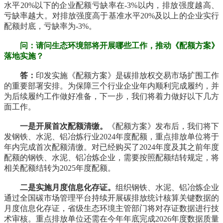
水平20%以下的企业配额亏缺率在-3%以内，排放强度越高、
亏缺率越大。对排放强度高于基准水平20%及以上的企业实行
配额封底，亏缺率为-3%。
问：请问生态环境部将开展哪些工作，推动《配额方案》
落地实施？
答：
印发实施《配额方案》是碳排放权交易市场扩围工作
的重要部署安排。为保障三个行业企业年内顺利完成履约，并
为后续履约工作做好准备，下一步，我们将着力做好以下几方
面工作。
一是开展首次配额清缴。
《配额方案》发布后，我们将下
发钢铁、水泥、铝冶炼行业2024年度配额，重点排放单位将于
年内完成首次配额清缴。对已经购买了2024年度及其之前年度
配额的钢铁、水泥、铝冶炼企业，需要按照配额结转规定，将
相关配额结转为2025年度配额。
二是实施月度信息化存证。
组织钢铁、水泥、铝冶炼企业
通过全国碳市场管理平台持续开展碳排放统计核算关键数据的
月度信息化存证，省级生态环境主管部门将对存证数据进行技
术审核。重点排放单位还需在今年年底完成2026年度数据质量