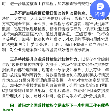
时，进一步规范核查工作流程，加强核查报告规范性审核。
二是不断加强数据质量日常监管和监督检查。
充分利用区
块链、大数据、人工智能等信息化手段，采取“人防+技防”的
方式实施全主体、全业务、全流程穿透式监管，精准识别异常
数据、迅速开展现场检查、精准打击造假行为，保持对违法违
规行为的高压震慑态势。通过月度存证、“三级联审”、飞行检
查等手段，加强与执法检查的联动，对发现的重要问题线索及
时移交相关部门妥善处理。此外，我们还将研究建立评价机
制，对企业先进案例和地方监管成效进行通报表扬。
三是持续提升企业碳排放统计核算能力。
以督促企业编制
年度“数据质量控制方案”为抓手，推动企业建立健全碳排放数
据质量内部管理制度，规范企业数据统计核算、月度存证、年
度排放报告编制等行为。将数据质量控制方案编制和执行情况
作为企业分级分类管理的重要依据，有针对性地确定监管重
点。加强对企业技术帮扶和政策宣贯，会同市场监管部门紧盯
碳排放关键计量器具配备、使用和管理。鼓励企业创新数据质
量管理技术手段，通过区块链、物联网等方式提升数据质量。
问：请问对全国碳排放权交易市场下一步扩围工作有哪些
考虑？