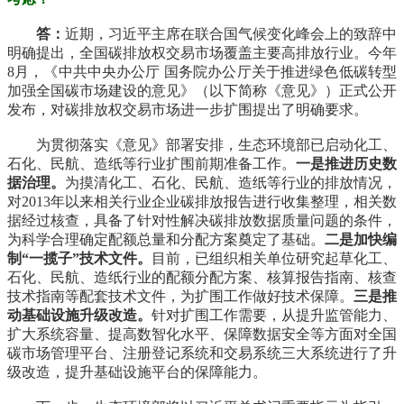
答：
近期，习近平主席在联合国气候变化峰会上的致辞中
明确提出，全国碳排放权交易市场覆盖主要高排放行业。今年
8月，《中共中央办公厅 国务院办公厅关于推进绿色低碳转型
加强全国碳市场建设的意见》（以下简称《意见》）正式公开
发布，对碳排放权交易市场进一步扩围提出了明确要求。
为贯彻落实《意见》部署安排，生态环境部已启动化工、
石化、民航、造纸等行业扩围前期准备工作。
一是推进历史数
据治理。
为摸清化工、石化、民航、造纸等行业的排放情况，
对2013年以来相关行业企业碳排放报告进行收集整理，相关数
据经过核查，具备了针对性解决碳排放数据质量问题的条件，
为科学合理确定配额总量和分配方案奠定了基础。
二是加快编
制“一揽子”技术文件。
目前，已组织相关单位研究起草化工、
石化、民航、造纸行业的配额分配方案、核算报告指南、核查
技术指南等配套技术文件，为扩围工作做好技术保障。
三是推
动基础设施升级改造。
针对扩围工作需要，从提升监管能力、
扩大系统容量、提高数智化水平、保障数据安全等方面对全国
碳市场管理平台、注册登记系统和交易系统三大系统进行了升
级改造，提升基础设施平台的保障能力。