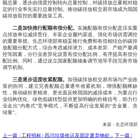
额总量，逐步由强度控制转向总量控制，对碳排放总量相对稳
定的行业率先实行总量控制。推动碳排放权交易市场成为我国
碳排放双控的重要政策工具。
二是加快推行配额有偿分配。
实施配额有偿分配是压实重
点排放单位减排责任、丰富企业履约渠道、强化市场供需调控
的重要举措。生态环境部将稳妥推行免费和有偿相结合的碳排
放配额分配方式，综合考虑减排潜力、成本差异、产能产量调
控等因素，分行业差异化设置有偿分配比例，有序提高有偿分
配比例。同时，通过设立国家配额储备调节池等手段完善市场
调节机制。
三是逐步适度收紧配额。
加强碳排放权交易市场与产业政
策的协同，建立完善配额总量逐年收紧机制，增强配额稀缺
性，推动碳价更精准、更全面反映我国的减排成本，为重点行
业结构优化、绿色低碳转型提供更加明确的价格信号，助力行
业走出“内卷式”竞争模式，不断提高行业发展的“含金量、含
绿量”。
来源：生态环境部
上一篇 :
工程招标 | 四川垃圾收运及固定废弃物处...
下一篇 :