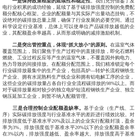
一是保持政策框架的延续性和稳定性
。我们充分借鉴了发
电行业积累的成功经验，延续了基于碳排放强度控制的免费配
额分配核心框架。企业的配额量与其实际产出量动态挂钩，不
设绝对的碳排放总量上限，确保了行业发展的必要空间。通过
科学设定行业基准，总体上可以使单位产品碳排放越低的企
业，其配额盈余率越高，从而形成明确的减排激励机制。
二是突出管控重点，体现“抓大放小”的原则。
在温室气体
覆盖范围上，我们聚焦于生产过程中的直接排放，即化石燃料
燃烧、工业过程反应等产生的温室气体，不覆盖因外购电力、
热力导致的间接排放。在配额分配范围上，我们精准锁定每个
行业碳排放最集中的生产企业，包括高炉—转炉长流程钢铁生
产企业、拥有水泥熟料生产线企业和拥有铝电解工序的企业，
这些企业的碳排放量占各自行业全流程碳排放的98%以上。而
对于碳排放量相对较少的独立电炉短流程钢铁生产企业、独立
钢压延加工企业，则暂不纳入配额管理。
三是合理控制企业配额盈缺率。
基于企业（生产线、工
序）实际碳排放强度与行业基准水平的差距进行绩效比较。对
排放强度低于基准水平20%及以上的企业实行配额封顶，盈余
率为3%。排放强度低于基准水平20%以下的企业配额盈余率
在3%以内，排放强度越低、盈余率越大。排放强度高于基准