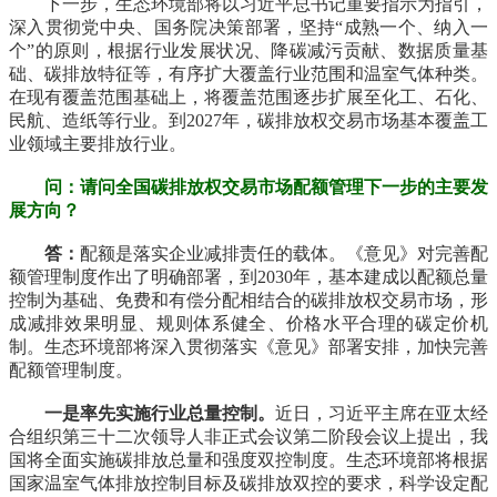
下一步，生态环境部将以习近平总书记重要指示为指引，
深入贯彻党中央、国务院决策部署，坚持“成熟一个、纳入一
个”的原则，根据行业发展状况、降碳减污贡献、数据质量基
础、碳排放特征等，有序扩大覆盖行业范围和温室气体种类。
在现有覆盖范围基础上，将覆盖范围逐步扩展至化工、石化、
民航、造纸等行业。到2027年，碳排放权交易市场基本覆盖工
业领域主要排放行业。
问：请问全国碳排放权交易市场配额管理下一步的主要发
展方向？
答：
配额是落实企业减排责任的载体。《意见》对完善配
额管理制度作出了明确部署，到2030年，基本建成以配额总量
控制为基础、免费和有偿分配相结合的碳排放权交易市场，形
成减排效果明显、规则体系健全、价格水平合理的碳定价机
制。生态环境部将深入贯彻落实《意见》部署安排，加快完善
配额管理制度。
一是率先实施行业总量控制。
近日，习近平主席在亚太经
合组织第三十二次领导人非正式会议第二阶段会议上提出，我
国将全面实施碳排放总量和强度双控制度。生态环境部将根据
国家温室气体排放控制目标及碳排放双控的要求，科学设定配