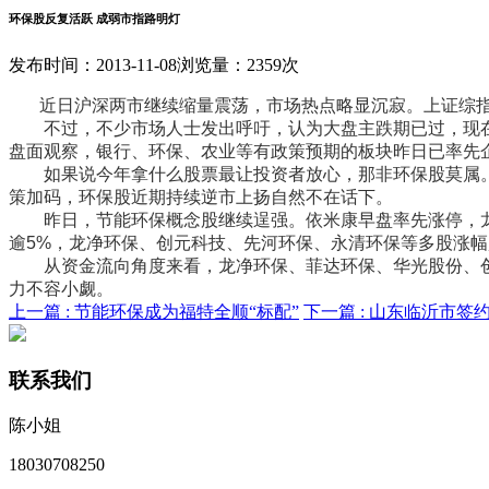
环保股反复活跃 成弱市指路明灯
发布时间：2013-11-08
浏览量：2359次
近日沪深两市继续缩量震荡，市场热点略显沉寂。上证综指及深证成
不过，不少市场人士发出呼吁，认为大盘主跌期已过，现在
盘面观察，银行、环保、农业等有政策预期的板块昨日已率先
如果说今年拿什么股票最让投资者放心，那非环保股莫属。
策加码，环保股近期持续逆市上扬自然不在话下。
昨日，节能环保概念股继续逞强。依米康早盘率先涨停，龙
逾5%，龙净环保、创元科技、先河环保、永清环保等多股涨幅
从资金流向角度来看，龙净环保、菲达环保、华光股份、创元科技
力不容小觑。
上一篇 :
节能环保成为福特全顺“标配”
下一篇 :
山东临沂市签约
联系我们
陈小姐
18030708250