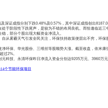
指分别下跌0.48%及0.57%，其中深证成指创出8187.
处于阶段性下跌尾声，是较为不错的布局良机。而恰逢临近三中
企稳，部分个股出现大幅资金净流入。
自从雾霾天气引发全民关注，环保扶持政策便层出不穷，环保股
净环保、华光股份、三维丝等股顺势大涨。截至收盘，依米康强
超过2%。
、永清环保昨日净流入资金分别达9205万元、3960万元、27
14个节能环保项目