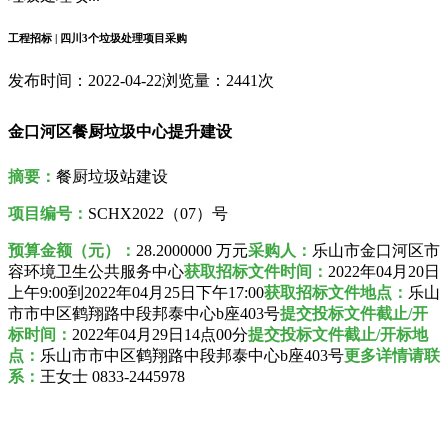
工程招标 | 四川3个垃圾处理项目采购
发布时间：2022-04-22
浏览量：2441次
金口河区餐厨垃圾中心提升建设
摘要：
餐厨垃圾站建设
项目编号：
SCHX2022（07）号
预算金额（元）：
28.2000000 万元
采购人
：
乐山市金口河区市
容环境卫生公共服务中心
获取招标文件时间：
2022年
04月20日
上午9:00到2022年04月25日
下午17:00
获取招标文件地点：
乐山
市市中区鹤翔路中段邦泰中心b座403号
提交投标文件截止/开
标时间：
2022年04月29日14点00分
提交投标文件截止/开标地
点：
乐山市市中区鹤翔路中段邦泰中心b座403号
更多详情请联
系：
王女士 0833-2445978