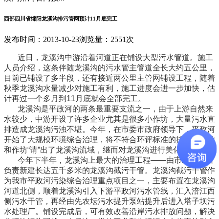
西部四川省绵阳龙溪沟排污管网预计11月底完工
发布时间：2013-10-23
浏览量：2551次
近日，龙溪沟中游沿着河道正在铺设大型污水管道。施工
人员介绍，这条伴随龙溪沟的污水管主管道全长大约五公里，
目前已铺设了多半段，还有接近两公里主管网铺设工程，随着
秋季龙溪沟水量减少对施工有利，施工进度会进一步加快，估
计再过一个多月到11月底就会全部完工。
龙溪沟是平政河的两条最重要支流之一，由于上游自然来
水较少，中游开设了许多企业尤其是很多小作坊，大量污水直
排造成龙溪沟污浊不堪。今年，在市委市政府领导下，平政河
开始了大规模环境综合治理，将不符合环评标准的排污小企业
和作坊“请”出了龙溪沟流域，继而对龙溪沟进行美化治理。
今年下半年，龙溪沟上最大的治理工程——由市水务集团
负责新建长达五千多米的龙溪沟截污干管。龙溪沟截污干管作
为我市平政河污染综合治理重点项目之一，主要布置在龙溪沟
河道北侧，顺着龙溪沟引入下游平政河污水管线，汇入涪江西
侧污水干管，再经由先农坛污水提升泵站提升后进入塔子坝污
水处理厂。铺设完成后，可有效改善沿岸污水排放问题，解决