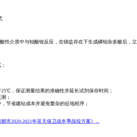
解后，在酸性介质中与钼酸铵反应，在锑盐存在下生成磷钼杂多酸后
试；
于25℃，保证测量结果的准确性并延长试剂保存时间；
监测；
中，节省建站成本并避免繁杂的征地程序；
。
都市2020-2021年蓝天保卫战冬季战役方案》...