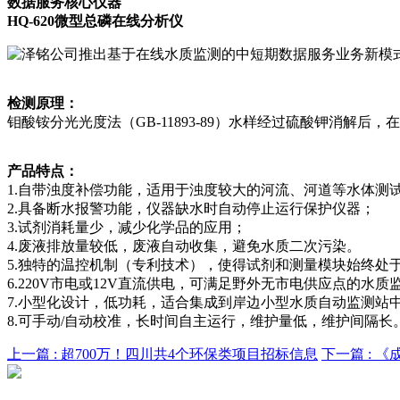
数据服务核心仪器
HQ-620微型总磷在线分析仪
检测原理：
钼酸铵分光光度法（GB-11893-89）水样经过硫酸钾消
产品特点：
1.自带浊度补偿功能，适用于浊度较大的河流、河道等水体测
2.具备断水报警功能，仪器缺水时自动停止运行保护仪器；
3.试剂消耗量少，减少化学品的应用；
4.废液排放量较低，废液自动收集，避免水质二次污染。
5.独特的温控机制（专利技术），使得试剂和测量模块始终处
6.220V市电或12V直流供电，可满足野外无市电供应点的水质
7.小型化设计，低功耗，适合集成到岸边小型水质自动监测站
8.可手动/自动校准，长时间自主运行，维护量低，维护间隔长
上一篇 :
超700万！四川共4个环保类项目招标信息
下一篇 :
《成