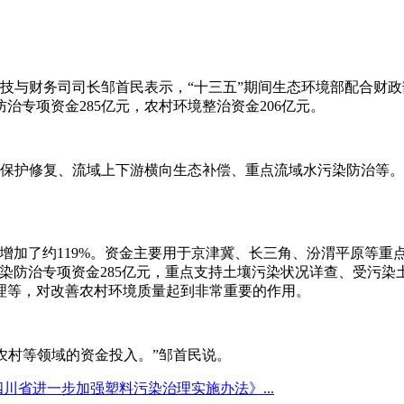
技与财务司司长邹首民表示，“十三五”期间生态环境部配合财政
防治专项资金285亿元，农村环境整治资金206亿元。
态保护修复、流域上下游横向生态补偿、重点流域水污染防治等
2016年增加了约119%。资金主要用于京津冀、长三角、汾渭平
染防治专项资金285亿元，重点支持土壤污染状况详查、受污染
理等，对改善农村环境质量起到非常重要的作用。
农村等领域的资金投入。”邹首民说。
四川省进一步加强塑料污染治理实施办法》...