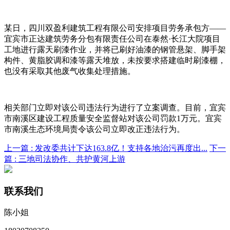
某日，四川双盈利建筑工程有限公司安排项目劳务承包方——
宜宾市正达建筑劳务分包有限责任公司在泰然·长江大院项目
工地进行露天刷漆作业，并将已刷好油漆的钢管悬架、脚手架
构件、黄脂胶调和漆等露天堆放，未按要求搭建临时刷漆棚，
也没有采取其他废气收集处理措施。
相关部门立即对该公司违法行为进行了立案调查。目前，宜宾
市南溪区建设工程质量安全监督站对该公司罚款1万元。宜宾
市南溪生态环境局责令该公司立即改正违法行为。
上一篇 :
发改委共计下达163.8亿！支持各地治污再度出...
下一
篇 :
三地司法协作、共护黄河上游
联系我们
陈小姐