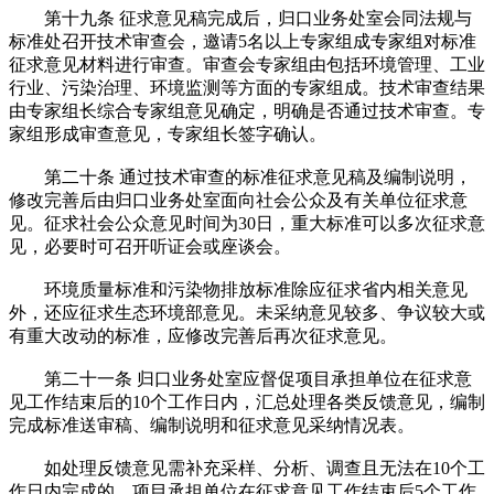
第十九条 征求意见稿完成后，归口业务处室会同法规与
标准处召开技术审查会，邀请5名以上专家组成专家组对标准
征求意见材料进行审查。审查会专家组由包括环境管理、工业
行业、污染治理、环境监测等方面的专家组成。技术审查结果
由专家组长综合专家组意见确定，明确是否通过技术审查。专
家组形成审查意见，专家组长签字确认。
第二十条 通过技术审查的标准征求意见稿及编制说明，
修改完善后由归口业务处室面向社会公众及有关单位征求意
见。征求社会公众意见时间为30日，重大标准可以多次征求意
见，必要时可召开听证会或座谈会。
环境质量标准和污染物排放标准除应征求省内相关意见
外，还应征求生态环境部意见。未采纳意见较多、争议较大或
有重大改动的标准，应修改完善后再次征求意见。
第二十一条 归口业务处室应督促项目承担单位在征求意
见工作结束后的10个工作日内，汇总处理各类反馈意见，编制
完成标准送审稿、编制说明和征求意见采纳情况表。
如处理反馈意见需补充采样、分析、调查且无法在10个工
作日内完成的，项目承担单位在征求意见工作结束后5个工作