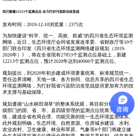
四川新建12213个监测点位 全力打好污染防治攻坚战
发布时间：2019-12-10
浏览量：2375次
为加快建设“科学、统一、高效、权威”的四川省生态环境监测
网络，近日，生态环境厅会同省发展改革委、省财政厅等10个
部门联合印发《四川省生态环境监测网络建设规划（2019-
2020年）》，将在全省现有27853个监测点位基础上，新建
12213个监测点位，预计2020年达到40066个监测点位。
规划提出，到2020年初步建成环境要素统筹、标准规范统一、
责任边界清晰、天地一体、各方协同、信息共享的四川省生态
环境监测网络，为打好我省污染防治攻坚战提供更加有力的技
术支撑与基础保障。
规划遵循“山水林田湖草”的整体系统观，将目前分散在8个省
级部门的国、省、市、县四级管理的监测点位统筹为一个网
络，建成全省布局合理、功能完善的统一生态环境监测体系。
此外规划明确，生态环境、自然资源、住房城乡建设、水利、
农业农村、卫生健康、林业和草原、气象等8个部门将建立健
全生态环境监测点位建设会商制度、数据共享机制、信息发布