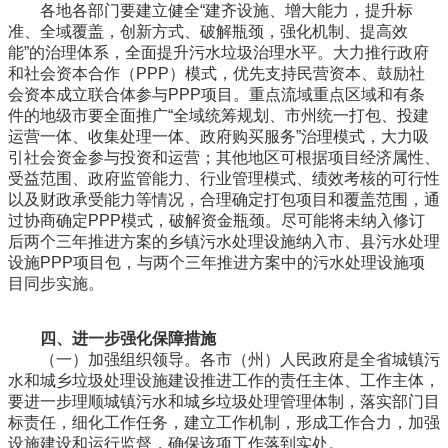
各地各部门要建立健全“建齐设施、增大能力，提升标
准、全域覆盖，创新方式、破解瓶颈，强化机制、提高效
能”的治理体系，全面提升污水垃圾治理水平。大力推行政府
和社会资本合作（PPP）模式，优先支持民营资本、鼓励社
会资本成立联合体参与PPP项目。重点流域重点区域和有条
件的地级市要全面推广“全域统筹规划、市州统一打包、投建
运营一体、收集处理一体、政府购买服务”治理模式，大力吸
引社会资金参与投资和运营；其他地区可根据项目经济属性、
受益范围、政府监管能力、行业管理模式、绩效考核的可行性
以及财政承受能力等情况，合理确定打包项目和覆盖范围，通
过协商确定PPP模式，破解资金瓶颈。尽可能将未纳入修订
后两个三年推进方案的乡镇污水处理设施纳入市、县污水处理
设施PPP项目包，与两个三年推进方案中的污水处理设施项
目同步实施。
四、进一步强化保障措施
（一）加强组织领导。各市（州）人民政府是全省城镇污
水和城乡垃圾处理设施建设推进工作的责任主体、工作主体，
要进一步理顺城镇污水和城乡垃圾处理管理体制，落实部门目
标责任，细化工作任务，建立工作机制，形成工作合力，加强
设施建设和运行监督，确保该项工作落到实处。