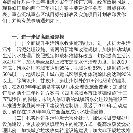
乡建设厅对两个三年推进方案作了修订完善。经省政府同意，
现将修订后的两个三年推进方案主要建设任务表、目标任务
表、重点流域重点区域目标分解表及实施项目计划表印发你
们，并就有关事项通知如下。
一、进一步提高建设规模
（一）全面提升生活污水收集处理能力。进一步扩大生活
污水、污泥处理设施、管网的新建和改建规模，加快推动城镇
生活污水处理厂按照规定排放标准提标改造，切实提高生活污
水处理率，加大地级及以上城市黑臭水体治理力度。到2019
年底，污水处理率城市达到95%，县城达到85%，建制镇达到
50%以上，地级以及上城市建成区黑臭水体消除比例达到90%
以上。除阿坝州、甘孜州、凉山州以外的18个地级市的建制
镇，在2019年年底前基本实现污水处理设施全覆盖；加强修
订后的两个三年推进方案与《四川省城乡市政基础设施“十三
五”规划》的衔接，未纳入修订后的城镇污水处理设施建设三
年推进方案且尚未开工建设的建制镇，最迟于2019年启动建
设，确保在2020年年底前全面建成污水处理设施。
（二）扎实推进生活垃圾无害化处理。加快垃圾焚烧处理
设施建设，逐步改变以填埋为主的处理方式，提高垃圾焚烧处
理比例，加快城乡垃圾收集转运设施建设，加大非正规垃圾堆