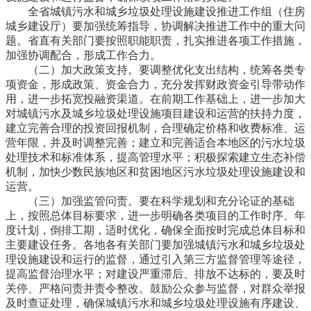
全省城镇污水和城乡垃圾处理设施建设推进工作组（住房
城乡建设厅）要加强统筹指导，协调解决推进工作中的重大问
题。省直有关部门要按照职能职责，扎实推进各项工作措施，
加强协调配合，形成工作合力。
（二）加大政策支持。要调整优化支出结构，统筹各类专
项资金，形成政策、资金合力，充分发挥财政资金引导带动作
用，进一步拓宽投融资渠道。在前期工作基础上，进一步加大
对城镇污水及城乡垃圾处理设施项目建设和运营的扶持力度，
建立完善合理的投资回报机制，合理确定价格和收费标准、运
营年限，并及时调整完善；建立和完善适合本地区的污水垃圾
处理技术和标准体系，提高管理水平；积极探索建立生态补偿
机制，加快少数民族地区和贫困地区污水垃圾处理设施建设和
运营。
（三）加强监管问责。要在科学规划和充分论证的基础
上，按照总体目标要求，进一步明确各类项目的工作时序、年
度计划，倒排工期，适时优化，确保全面按时完成总体目标和
主要建设任务。各地各有关部门要加强城镇污水和城乡垃圾处
理设施建设和运行的监督，通过引入第三方监督管理等途径，
提高监督治理水平；对建设严重滞后、排放不达标的，要及时
关停、严格问责并责令整改。鼓励公众参与监督，对群众举报
及时查证处理，确保城镇污水和城乡垃圾处理设施有序建设、