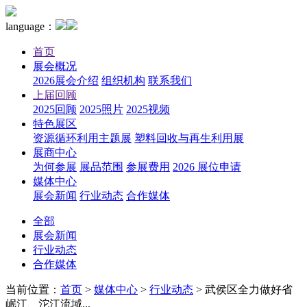
language：
首页
展会概况
2026展会介绍
组织机构
联系我们
上届回顾
2025回顾
2025照片
2025视频
特色展区
资源循环利用主题展
塑料回收与再生利用展
展商中心
为何参展
展品范围
参展费用
2026 展位申请
媒体中心
展会新闻
行业动态
合作媒体
全部
展会新闻
行业动态
合作媒体
当前位置：
首页
>
媒体中心
>
行业动态
>
武侯区全力做好省
岷江、沱江流域...