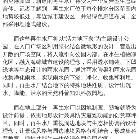
的空港新城，新建的再生水厂将变为一个复合型生态综
合体。记者了解到，再生水厂位于每个排水分区范围内
地势较低处，靠近城市建设区，并沿绿色廊道布局，全
部采用埋地式建设。
而这些再生水厂将以“活力地下泉”为主题设计公
园，在入口广场区利用绿化结合微地形的设计，营造出
开敞的广场空间，将人流引向公园内部。在水生植物净
化区，融入海绵城市建设的理念，采用透水铺装、下凹
绿地等生态设计的雨水花园，通过雨水管渠和雨水花园
收集净化雨水，实现雨水的下渗、净化、收集和利用。
同时，再生水厂结合地下的特殊地块性质，设计出沉
水、降能、活水的天然科普知识科教园地。
而在地上部分，再生水厂以因地制宜、随坡就势为
设计前提，依据地形设计兼具防灾避难功能的创意草坪
区。同时，再生水厂重视周边地块与生态相协调的设计
理念，让景观风格与周边地块风格有机结合，形成集科
普教育、绿地功能为一体的综合型公园空间。