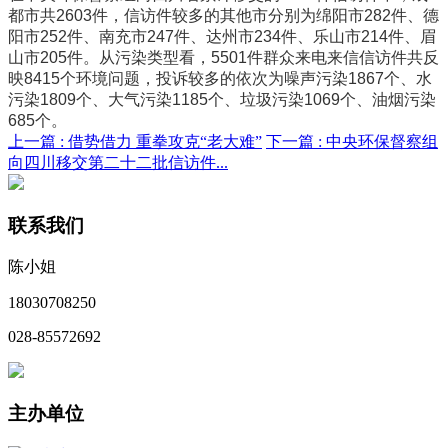
都市共2603件，信访件较多的其他市分别为绵阳市282件、德
阳市252件、南充市247件、达州市234件、乐山市214件、眉
山市205件。从污染类型看，5501件群众来电来信信访件共反
映8415个环境问题，投诉较多的依次为噪声污染1867个、水
污染1809个、大气污染1185个、垃圾污染1069个、油烟污染
685个。
上一篇 :
借势借力 重拳攻克“老大难”
下一篇 :
中央环保督察组
向四川移交第二十二批信访件...
联系我们
陈小姐
18030708250
028-85572692
主办单位