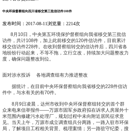
中央环保督察组向四川省移交第三批信访件108件
发布时间：2017-08-11
浏览量：2214次
8月10日，中央第五环境保护督察组向我省移交第三批信
访件，共计108件，加上此前移交的120件信访件，目前累计
移交信访件228件。在收到督察组转交的信访件后，四川省各
地纷纷行动起来，不等不拖，立行立改，持续加大问题整改力
度，确保问题整改到位。
面对涉水投诉 各地调查组有力推进整改
据统计，在目前中央环保督察组向我省移交的228件信访
件中，与水有关的有70件。
8月9日凌晨，达州市收到中央环保督察组转交的首个群
众来电来信举报件——万源市固军乡政府拟在诉求人房屋外十
米范围内修建污水处理厂，规划过程中未向附近居民征求意
见。当天上午，万源市成立调查组兵分两路，一路入驻市环保
局，了解项目工程相关背景、梳理案情；另一路驻守纪委，搜