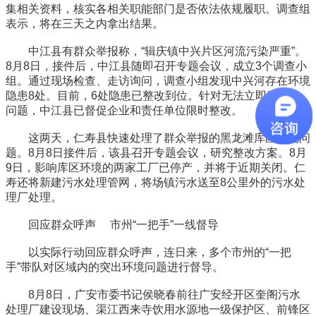
集相关资料，核实各相关职能部门是否依法依规履职。调查组
表示，将在三天之内拿出结果。
中江县有群众举报称，“辑庆镇中兴片区河流污染严重”。
8月8日，接件后，中江县随即召开专题会议，成立3个调查小
组。通过现场检查、走访询问，调查小组发现中兴河存在环境
隐患8处。目前，6处隐患已整改到位。针对无法立即整改的
问题，中江县已督促企业和责任单位限时整改。
这两天，仁寿县快速处理了群众举报的黑龙滩库区环境问
题。8月8日接件后，该县召开专题会议，研究整改方案。8月
9日，影响库区环境的两家工厂已停产，并将于近期关闭。仁
寿还将新建污水处理管网，将场镇污水送至8公里外的污水处
理厂处理。
回应群众呼声 市州“一把手”一线督导
以实际行动回应群众呼声，连日来，多个市州的“一把
手”带队对区域内的突出环境问题进行督导。
8月8日，广安市委书记侯晓春前往广安经开区奎阁污水
处理厂建设现场、渠江西来寺饮用水源地一级保护区、前锋区