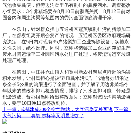
气池收集粪便，但旁边沟渠里仍有乱排的粪便污水。调查整改
小组要求：3个养猪场要在8月10日前彻底关闭，8月12日前对
圈舍内和周边沟渠等范围内的粪污全面彻底清理干净。
在乐山，针对群众担心五通桥区冠英镇乱排污的猪鬃加工
厂，在督察组离开后会复产的情况，五通桥区委区政府现场研
究决定：在5日内对现有35户猪鬃加工企业拆除设备，实施永
久性关闭，绝不反弹。同时，立即将猪鬃加工企业的存留生产
废水封闭运输至工业园区污水处理厂处理，将废渣转运至垃圾
处理厂处理。
在德阳，中江县仓山镇人和寨村新农村聚居点附近的沟渠
积水发黑，让村民担心是被“养殖粪水污染”。当地督办组沿这
条全长5公里的沟渠进行了全面巡查，并了解了周边养殖场今
年以来的整改和排污检查情况，排除了污水直排可能，怀疑是
积淤造成。督办组当即给出整改意见：立即对该段沟渠清淤换
水，要于10日晚11点整改到位。
上一篇 :
成都建成209个空气微站，大气污染无处可逃
下一篇 :
大气污染——臭氧 超标率又明显增加了