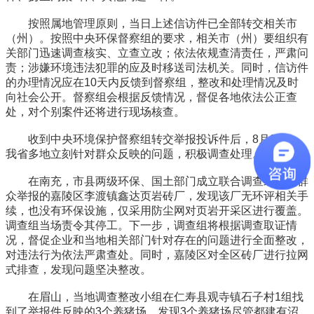
按照属地管理原则，当日上述信访件已全部转交相关市
（州）。按照中央环保督察组的要求，相关市（州）要组织有
关部门迅速调查核实、立查立改；依法依规查清责任，严肃问
责；涉嫌环境违法犯罪的应及时移送司法机关。同时，信访件
的办理情况应在10天内反馈到督察组，整改和处理情况及时
向社会公开。督察组会根据反馈情况，督促各地依法公正查
处，对个别案件还将进行现场核查。
收到中央环境保护督察组转交举报投诉件后，8月9日，
我省多地立刻针对群众反映的问题，积极调查处理。
在南充，市县两级环保、国土部门成立联合调查组赶赴群
众举报的嘉陵区李渡镇鑫达页岩砖厂，发现该厂无环评相关手
续，也没有环保设施，仅采用防尘网对页岩开采区进行覆盖。
调查组当场责令其停工。下一步，调查组将根据调查取证情
况，督促企业和当地相关部门针对存在的问题进行全面整改，
对违法行为依法严肃查处。同时，嘉陵区对全区砖厂进行拉网
式排查，发现问题坚决整改。
在眉山，当地调查整改小组在仁寿县观寺镇石子村1组找
到了举报件反映的3个养猪场，发现3个养猪场尽管都建有沼