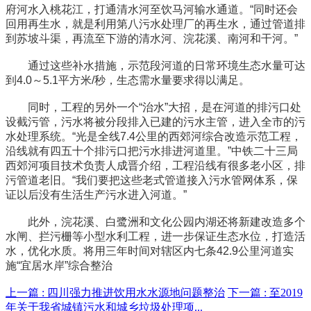
府河水入桃花江，打通清水河至饮马河输水通道。“同时还会
回用再生水，就是利用第八污水处理厂的再生水，通过管道排
到苏坡斗渠，再流至下游的清水河、浣花溪、南河和干河。”
通过这些补水措施，示范段河道的日常环境生态水量可达
到4.0～5.1平方米/秒，生态需水量要求得以满足。
同时，工程的另外一个“治水”大招，是在河道的排污口处
设截污管，污水将被分段排入已建的污水主管，进入全市的污
水处理系统。“光是全线7.4公里的西郊河综合改造示范工程，
沿线就有四五十个排污口把污水排进河道里。”中铁二十三局
西郊河项目技术负责人成晋介绍，工程沿线有很多老小区，排
污管道老旧。“我们要把这些老式管道接入污水管网体系，保
证以后没有生活生产污水进入河道。”
此外，浣花溪、白鹭洲和文化公园内湖还将新建改造多个
水闸、拦污栅等小型水利工程，进一步保证生态水位，打造活
水，优化水质。将用三年时间对辖区内七条42.9公里河道实
施“宜居水岸”综合整治
上一篇 :
四川强力推进饮用水水源地问题整治
下一篇 :
至2019
年关于我省城镇污水和城乡垃圾处理项...