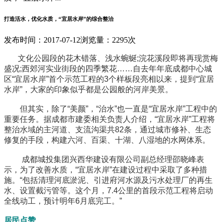
打造活水，优化水质，“宜居水岸”的综合整治
发布时间：2017-07-12
浏览量：2295次
文化公园段的花木错落、浅水蜿蜒;浣花溪段即将再现赏梅
盛况;西郊河实业街段的四季繁花……自去年年底成都中心城
区“宜居水岸”首个示范工程的3个样板段亮相以来，提到“宜居
水岸”，大家的印象似乎都是公园般的河岸美景。
但其实，除了“美颜”，“治水”也一直是“宜居水岸”工程中的
重要任务。据成都市建委相关负责人介绍，“宜居水岸”工程将
整治水域的主河道、支流沟渠共82条，通过城市修补、生态
修复的手段，构建六河、百渠、十湖、八湿地的水网体系。
成都城投集团兴西华建设有限公司副总经理邵晓峰表
示，为了改善水质，“宜居水岸”在建设过程中采取了多种措
施。“包括清理河底淤泥、引进府河水源及污水处理厂的再生
水、设置截污管等。这个月，7.4公里的首段示范工程将启动
全线动工，预计明年6月底完工。”
居民点赞