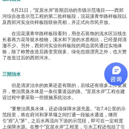
6月21日，“宜居水岸”首期启动的市级示范项目——西郊
河综合改造示范工程的第二批样板段，浣花溪青华路样板段以
及西郊河实业街样板段联袂亮相，并正式向市民开放。
在浣花溪青华路样板段看到，用垒石装饰的浅水区沿线生
长着再力花等挺水植物，溪水和下游的水质相比，已经显得清
澈不少。另外，西郊河实业街样板段的周边居民通过实地体
验，除了称赞改造后路变宽很多、绿化也很漂亮之外，也大赞
了改造过后的西郊河水。
三招治水
但是清淤治水的效果还是有限的，后续还有很多工作要展
开，整治黑臭水体是一条任重道远的路。“宜居水岸”工程在建
设过程中要采取一些措施系统治水。
“要整治黑臭水体，还必须保障水源充盈。”在7.4公里的示
范段里，将在府河和茅草堰之间打通一段输水通道，继而
引“府”入“茅”，之后水再流向下游的示范段，即可在一定程度
上保障水源。在整个“宜居水岸”工程里，引水工程还包括了引