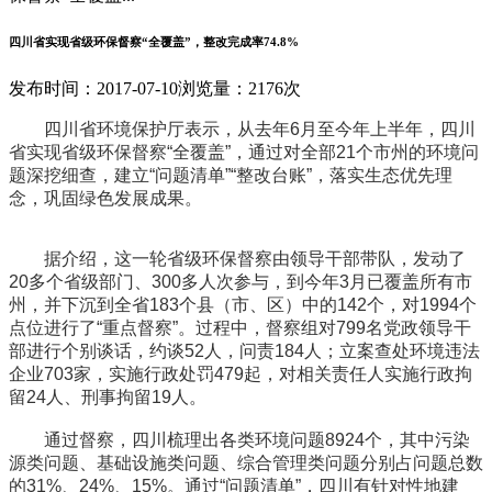
四川省实现省级环保督察“全覆盖”，整改完成率74.8%
发布时间：2017-07-10
浏览量：2176次
四川省环境保护厅表示，从去年6月至今年上半年，四川
省实现省级环保督察“全覆盖”，通过对全部21个市州的环境问
题深挖细查，建立“问题清单”“整改台账”，落实生态优先理
念，巩固绿色发展成果。
据介绍，这一轮省级环保督察由领导干部带队，发动了
20多个省级部门、300多人次参与，到今年3月已覆盖所有市
州，并下沉到全省183个县（市、区）中的142个，对1994个
点位进行了“重点督察”。过程中，督察组对799名党政领导干
部进行个别谈话，约谈52人，问责184人；立案查处环境违法
企业703家，实施行政处罚479起，对相关责任人实施行政拘
留24人、刑事拘留19人。
通过督察，四川梳理出各类环境问题8924个，其中污染
源类问题、基础设施类问题、综合管理类问题分别占问题总数
的31%、24%、15%。通过“问题清单”，四川有针对性地建