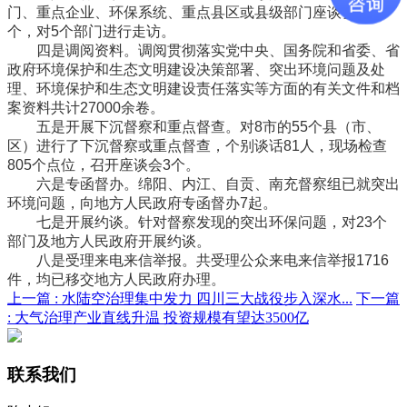
门、重点企业、环保系统、重点县区或县级部门座谈会共34
个，对5个部门进行走访。
四是调阅资料。调阅贯彻落实党中央、国务院和省委、省
政府环境保护和生态文明建设决策部署、突出环境问题及处
理、环境保护和生态文明建设责任落实等方面的有关文件和档
案资料共计27000余卷。
五是开展下沉督察和重点督查。对8市的55个县（市、
区）进行了下沉督察或重点督查，个别谈话81人，现场检查
805个点位，召开座谈会3个。
六是专函督办。绵阳、内江、自贡、南充督察组已就突出
环境问题，向地方人民政府专函督办7起。
七是开展约谈。针对督察发现的突出环保问题，对23个
部门及地方人民政府开展约谈。
八是受理来电来信举报。共受理公众来电来信举报1716
件，均已移交地方人民政府办理。
上一篇 :
水陆空治理集中发力 四川三大战役步入深水...
下一篇
:
大气治理产业直线升温 投资规模有望达3500亿
联系我们