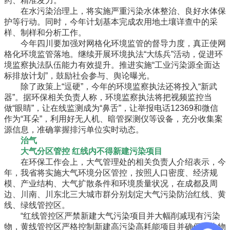
药、精准发力。
在水污染治理上，将实施严重污染水体整治、良好水体保
护等行动。同时，今年计划基本完成农用地土壤详查中的采
样、制样和分析工作。
今年四川要加强对网格化环境监管的督导力度，真正使网
格化环境监管落地。继续开展环境执法“大练兵”活动，促进环
境监察执法队伍能力有效提升。推进实施“工业污染源全面达
标排放计划”，鼓励社会参与、舆论曝光。
除了政策上“逗硬”，今年的环境监察执法还将投入“新武
器”。据环保相关负责人称，环境监察执法将把视频监控当
做“眼睛”，让在线监测成为“鼻舌”，让举报电话12369和微信
作为“耳朵”，利用好无人机、暗管探测仪等设备，充分收集案
源信息，准确掌握排污单位实时动态。
治气
大气分区管控 红线内不得新建污染项目
在环保工作会上，大气管理处的相关负责人介绍表示，今
年，我省将实施大气环境分区管控，按照人口密度、经济规
模、产业结构、大气扩散条件和环境质量状况，在成都及周
边、川南、川东北三大城市群分别划定大气污染防治红线、黄
线、绿线管控区。
“红线管控区严禁新建大气污染项目并大幅削减现有污染
物，黄线管控区严格控制新建高污染高耗能项目并确保污染物