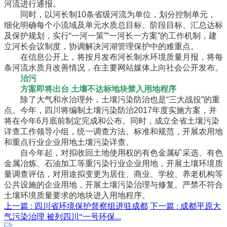
河流进行通报。
同时，以河长制10条省级河流为单位，划分控制单元，
细化明确每个小流域及单元水质总目标、阶段目标、汇总达标
及保护规划，实行“一河一策”“一河长一方案”的工作机制，建
立河长会议制度，协调解决河湖管理保护中的难重点。
在信息公开上，将按月发布河长制水环境质量月报，将每
条河流水质月改善情况，在主要网站媒体上向社会公开发布。
治污
方案即将出台 土壤不达标地块禁入用地程序
除了大气和水治理外，土壤污染防治也是“三大战役”的重
点。今年，四川将编制土壤污染防治2017年度实施方案，并
将在今年6月底前制定完成和公布。同时，成立全省土壤污染
详查工作领导小组，统一调查方法、标准和规范，开展农用地
和重点行业企业用地土壤污染详查。
自今年起，对拟收回土地使用权的有色金属矿采选、有色
金属冶炼、石油加工等重污染行业企业用地，开展土壤环境质
量调查评估，对用途拟变更为居住、商业、学校、养老机构等
公共设施的企业用地，开展土壤污染治理与修复。严禁不符合
土壤环境质量要求的地块进入用地程序。
上一篇 :
四川省环境保护督察组进驻成都
下一篇 :
成都平原大
气污染治理 被列四川“一号环保...