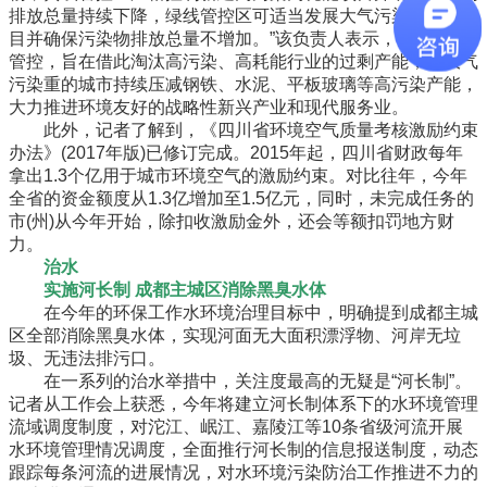
排放总量持续下降，绿线管控区可适当发展大气污染较轻的项
目并确保污染物排放总量不增加。”该负责人表示，实行分区
管控，旨在借此淘汰高污染、高耗能行业的过剩产能，在大气
污染重的城市持续压减钢铁、水泥、平板玻璃等高污染产能，
大力推进环境友好的战略性新兴产业和现代服务业。
此外，记者了解到，《四川省环境空气质量考核激励约束
办法》(2017年版)已修订完成。2015年起，四川省财政每年
拿出1.3个亿用于城市环境空气的激励约束。对比往年，今年
全省的资金额度从1.3亿增加至1.5亿元，同时，未完成任务的
市(州)从今年开始，除扣收激励金外，还会等额扣罚地方财
力。
治水
实施河长制 成都主城区消除黑臭水体
在今年的环保工作水环境治理目标中，明确提到成都主城
区全部消除黑臭水体，实现河面无大面积漂浮物、河岸无垃
圾、无违法排污口。
在一系列的治水举措中，关注度最高的无疑是“河长制”。
记者从工作会上获悉，今年将建立河长制体系下的水环境管理
流域调度制度，对沱江、岷江、嘉陵江等10条省级河流开展
水环境管理情况调度，全面推行河长制的信息报送制度，动态
跟踪每条河流的进展情况，对水环境污染防治工作推进不力的