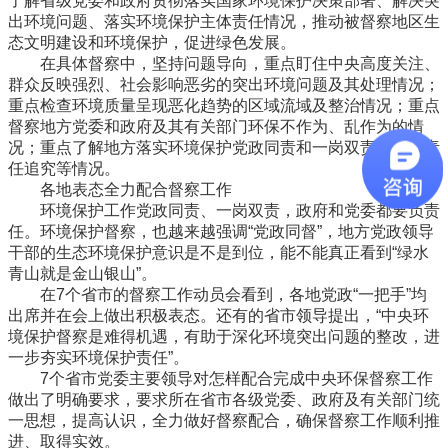
了解省级党委和政府贯彻落实国家环境保护决策部署、解决突
出环境问题、落实环境保护主体责任情况，推动被督察地区生
态文明建设和环境保护，促进绿色发展。
在具体督察中，坚持问题导向，重点盯住中央高度关注、
群众反映强烈、社会影响恶劣的突出环境问题及其处理情况；
重点检查环境质量呈现恶化趋势的区域流域及整治情况；重点
督察地方党委和政府及其有关部门环保不作为、乱作为的情
况；重点了解地方落实环境保护党政同责和一岗双责、严格责
任追究等情况。
各地表态全力配合督察工作
环境保护工作党政同责、一岗双责，政府和党委都要负责
任。环境保护督察，也越来越强调“党政同督”，地方党政领导
干部的生态环境保护意识是不是到位，能不能真正看到“绿水
青山就是金山银山”。
在7个省市的督察工作动员会看到，各地党政“一把手”均
出席并在会上做出积极表态。还有的省市领导提出，“中央环
境保护督察是难得机遇，有助于深化环境突出问题的整改，进
一步夯实环境保护责任”。
7个省市党委主要领导对怎样配合完成中央环保督察工作
做出了明确要求，要求所在省市各级党委、政府及有关部门统
一思想，提高认识，全力做好督察配合，确保督察工作顺利推
进、取得实效。