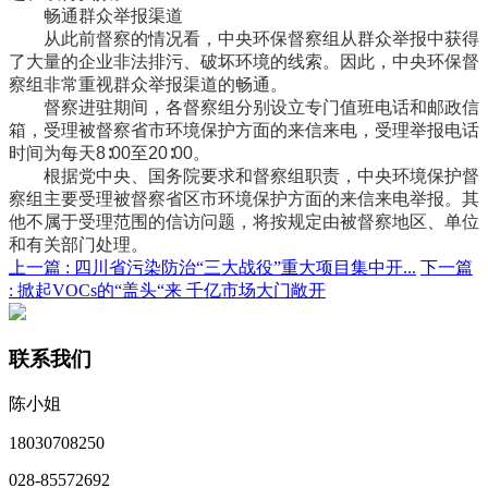
畅通群众举报渠道
从此前督察的情况看，中央环保督察组从群众举报中获得
了大量的企业非法排污、破坏环境的线索。因此，中央环保督
察组非常重视群众举报渠道的畅通。
督察进驻期间，各督察组分别设立专门值班电话和邮政信
箱，受理被督察省市环境保护方面的来信来电，受理举报电话
时间为每天8∶00至20∶00。
根据党中央、国务院要求和督察组职责，中央环境保护督
察组主要受理被督察省区市环境保护方面的来信来电举报。其
他不属于受理范围的信访问题，将按规定由被督察地区、单位
和有关部门处理。
上一篇 :
四川省污染防治“三大战役”重大项目集中开...
下一篇
:
掀起VOCs的“盖头“来 千亿市场大门敞开
联系我们
陈小姐
18030708250
028-85572692