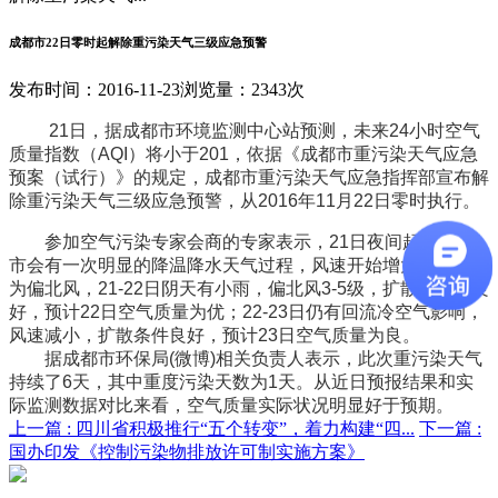
成都市22日零时起解除重污染天气三级应急预警
发布时间：2016-11-23
浏览量：2343次
21日，据成都市环境监测中心站预测，未来24小时空气
质量指数（AQI）将小于201，依据《成都市重污染天气应急
预案（试行）》的规定，成都市重污染天气应急指挥部宣布解
除重污染天气三级应急预警，从2016年11月22日零时执行。
参加空气污染专家会商的专家表示，21日夜间起，成都
市会有一次明显的降温降水天气过程，风速开始增大，风向转
为偏北风，21-22日阴天有小雨，偏北风3-5级，扩散条件为良
好，预计22日空气质量为优；22-23日仍有回流冷空气影响，
风速减小，扩散条件良好，预计23日空气质量为良。
据成都市环保局(微博)相关负责人表示，此次重污染天气
持续了6天，其中重度污染天数为1天。从近日预报结果和实
际监测数据对比来看，空气质量实际状况明显好于预期。
上一篇 :
四川省积极推行“五个转变”，着力构建“四...
下一篇 :
国办印发《控制污染物排放许可制实施方案》