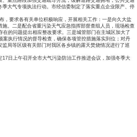
段、重点路段加强交通疏导分流，缓解道路交通拥堵，公共交通
冬季大气专项执法行动。市经信委制定了落实重点企业限产、停
发布，要求各有关单位积极响应，开展相关工作：一是向久大盐
措施。二是配合省重污染天气应急指挥部督查组人员，现场检查
存在的问题提出相应整改要求。三是城管部门在主城区加大了
预案执行情况的督导检查，确保各项管控措施落实到位；对丹
安监局等区级有关部门对我区各乡镇的露天焚烧情况进行了巡
17日上午召开全市大气污染防治工作推进会议，加强冬季大
。