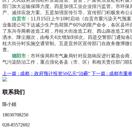
区）人民政府加强秸秆禁烧巡查、督查，严肃依法查处秸秆露
部门加大运输保障力度。四是加强工业企业排污监管。市环保
产、减排应急方案。五是加强宣传引导。宣传部门积极发布公
自贡市
：11月15日上午10时启动《自贡市重污染天气
业集团公司下达减少生产负荷限产60%的限产命令，各区县
了东兴寺两桥改造工程，丹桂大街改造工程、西山路改造工程
洒水、降尘频次，由每天4次增加到6次。四是交警部门通知
桂大街分时实施交通管制。五是贡井区宣传部门在政务微博微
查。
德阳市
：市环保局和市气象局针对应急响应进行紧急会商
气污染防治工作，重点强化各县（市、区）和相关责任部门联
上一篇 :
成都：政府预计投资50亿元“治霾”
下一篇 :
成都市重拳
联系我们
陈小姐
18030708250
028-85572692