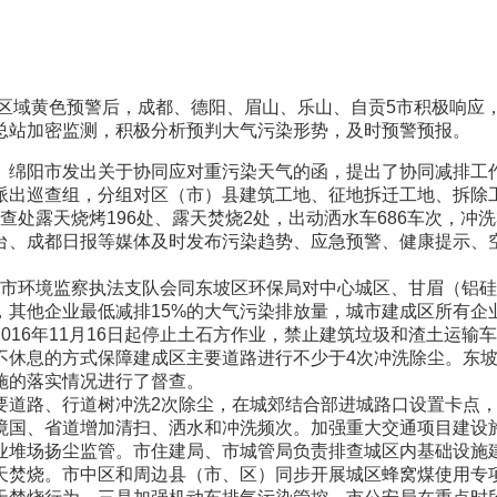
区域黄色预警后，成都、德阳、眉山、乐山、自贡5市积极响应，
总站加密监测，积极分析预判大气污染形势，及时预警预报。
、绵阳市发出关于协同应对重污染天气的函，提出了协同减排工
派出巡查组，分组对区（市）县建筑工地、征地拆迁工地、拆除工
，查处露天烧烤196处、露天焚烧2处，出动洒水车686车次，冲
台、成都日报等媒体及时发布污染趋势、应急预警、健康提示、
预警。市环境监察执法支队会同东坡区环保局对中心城区、甘眉（
，其他企业最低减排15%的大气污染排放量，城市建成区所有
016年11月16日起停止土石方作业，禁止建筑垃圾和渣土运
不休息的方式保障建成区主要道路进行不少于4次冲洗除尘。东
施的落实情况进行了督查。
要道路、行道树冲洗2次除尘，在城郊结合部进城路口设置卡点
境国、省道增加清扫、洒水和冲洗频次。加强重大交通项目建设
业堆场扬尘监管。市住建局、市城管局负责排查城区内基础设施建
天焚烧。市中区和周边县（市、区）同步开展城区蜂窝煤使用专项