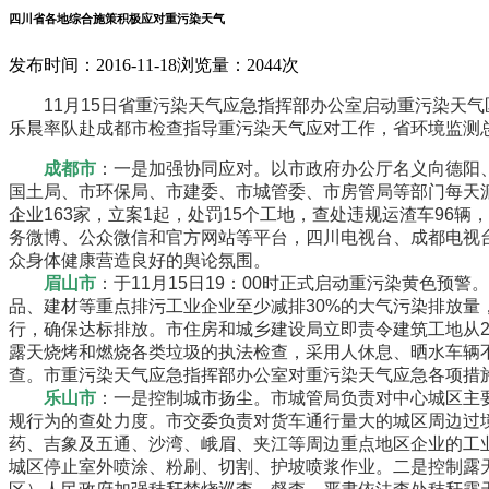
四川省各地综合施策积极应对重污染天气
发布时间：2016-11-18
浏览量：2044次
11月15日省重污染天气应急指挥部办公室启动重污染天气
乐晨率队赴成都市检查指导重污染天气应对工作，省环境监测
成都市
：一是加强协同应对。以市政府办公厅名义向德阳
国土局、市环保局、市建委、市城管委、市房管局等部门每天
企业163家，立案1起，处罚15个工地，查处违规运渣车96辆
务微博、公众微信和官方网站等平台，四川电视台、成都电视
众身体健康营造良好的舆论氛围。
眉山市
：于11月15日19：00时正式启动重污染黄色
品、建材等重点排污工业企业至少减排30%的大气污染排放量
行，确保达标排放。市住房和城乡建设局立即责令建筑工地从2
露天烧烤和燃烧各类垃圾的执法检查，采用人休息、晒水车辆
查。市重污染天气应急指挥部办公室对重污染天气应急各项措
乐山市
：一是控制城市扬尘。市城管局负责对中心城区主
规行为的查处力度。市交委负责对货车通行量大的城区周边过
药、吉象及五通、沙湾、峨眉、夹江等周边重点地区企业的工
城区停止室外喷涂、粉刷、切割、护坡喷浆作业。二是控制露