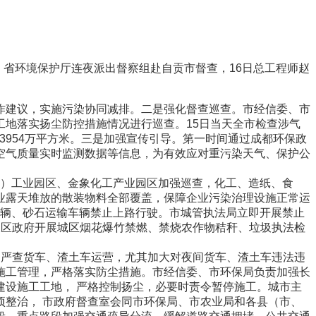
省环境保护厅连夜派出督察组赴自贡市督查，16日总工程师赵
作建议，实施污染协同减排。二是强化督查巡查。市经信委、市
地落实扬尘防控措施情况进行巡查。15日当天全市检查涉气
洗3954万平方米。三是加强宣传引导。第一时间通过成都环保政
空气质量实时监测数据等信息，为有效应对重污染天气、保护公
铝硅）工业园区、金象化工产业园区加强巡查，化工、造纸、食
企业露天堆放的散装物料全部覆盖，保障企业污染治理设施正常运
输车辆、砂石运输车辆禁止上路行驶。市城管执法局立即开展禁止
坡区政府开展城区烟花爆竹禁燃、禁烧农作物秸秆、垃圾执法检
，严查货车、渣土车运营，尤其加大对夜间货车、渣土车违法违
施工管理，严格落实防尘措施。市经信委、市环保局负责加强长
设施工工地， 严格控制扬尘，必要时责令暂停施工。城市主
整治， 市政府督查室会同市环保局、市农业局和各县（市、