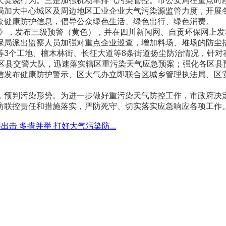
天焚烧行为。三是加强机动车排气污染管控。市公安局在重点时
局加大中心城区及周边地区工业企业大气污染源监管力度，开展
众健康防护信息，倡导公众绿色生活、绿色出行、绿色消费。
预案》，发布三级预警（黄色），并在四川新闻网、自贡环保网上
环保局派出监察人员加强对重点企业巡查，增加料场、堆场的防尘
等3个工地、檀木林街、长征大道等8条街道扬尘防治情况，针对
各区县交警大队，迅速落实辖区重污染天气应急预案；强化各区县
信发布健康防护警示、区大气办立即联合区城乡管理执法局、区
，预判污染形势。为进一步做好重污染天气防控工作，市政府决定
防联控责任和措施落实，严防死守、切实落实应急响应各项工作
出击 多措并举 打好大气污染防...