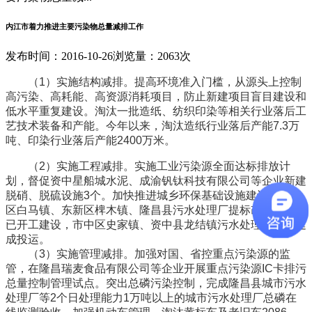
内江市着力推进主要污染物总量减排工作
发布时间：2016-10-26
浏览量：2063次
（1）实施结构减排。提高环境准入门槛，从源头上控制
高污染、高耗能、高资源消耗项目，防止新建项目盲目建设和
低水平重复建设。淘汰一批造纸、纺织印染等相关行业落后工
艺技术装备和产能。今年以来，淘汰造纸行业落后产能7.3万
吨、印染行业落后产能2400万米。
（2）实施工程减排。实施工业污染源全面达标排放计
划，督促资中星船城水泥、成渝钒钛科技有限公司等企业新建
脱硝、脱硫设施3个。加快推进城乡环保基础设施建设，市中
区白马镇、东新区椑木镇、隆昌县污水处理厂提标改造工程均
已开工建设，市中区史家镇、资中县龙结镇污水处理设施已建
成投运。
（3）实施管理减排。加强对国、省控重点污染源的监
管，在隆昌瑞麦食品有限公司等企业开展重点污染源IC卡排污
总量控制管理试点。突出总磷污染控制，完成隆昌县城市污水
处理厂等2个日处理能力1万吨以上的城市污水处理厂总磷在