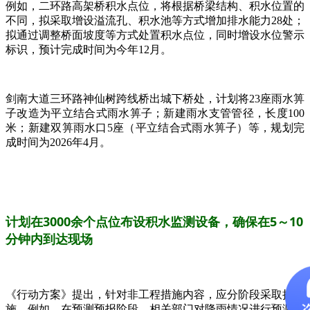
例如，二环路高架桥积水点位，将根据桥梁结构、积水位置的
不同，拟采取增设溢流孔、积水池等方式增加排水能力28处；
拟通过调整桥面坡度等方式处置积水点位，同时增设水位警示
标识，预计完成时间为今年12月。
剑南大道三环路神仙树跨线桥出城下桥处，计划将23座雨水箅
子改造为平立结合式雨水箅子；新建雨水支管管径，长度100
米；新建双箅雨水口5座（平立结合式雨水箅子）等，规划完
成时间为2026年4月。
计划在3000余个点位布设积水监测设备，
确保在5～10
分钟内到达现场
《行动方案》提出，针对非工程措施内容，应分阶段采取措
施。例如，在预测预报阶段，相关部门对降雨情况进行预测，